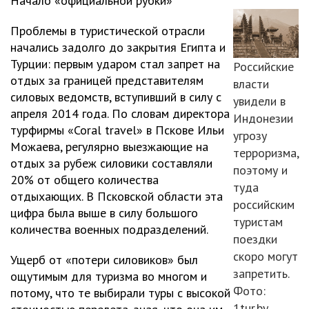
Начало «официальной рубки»
Проблемы в туристической отрасли
начались задолго до закрытия Египта и
Турции: первым ударом стал запрет на
Российские
отдых за границей представителям
власти
силовых ведомств, вступивший в силу с
увидели в
апреля 2014 года. По словам директора
Индонезии
турфирмы «Coral travel» в Пскове Ильи
угрозу
Можаева, регулярно выезжающие на
терроризма,
отдых за рубеж силовики составляли
поэтому и
20% от общего количества
туда
отдыхающих. В Псковской области эта
российским
цифра была выше в силу большого
туристам
количества военных подразделений.
поездки
скоро могут
Ущерб от «потери силовиков» был
запретить.
ощутимым для туризма во многом и
Фото:
потому, что те выбирали туры с высокой
1tur.by