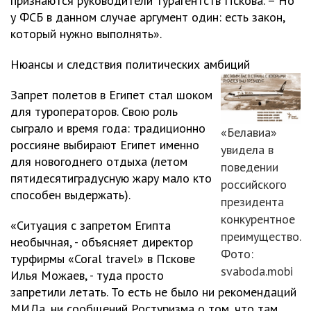
признаются руководители турагентств Пскова. – Но
у ФСБ в данном случае аргумент один: есть закон,
который нужно выполнять».
Нюансы и следствия политических амбиций
Запрет полетов в Египет стал шоком
для туроператоров. Свою роль
сыграло и время года: традиционно
«Белавиа»
россияне выбирают Египет именно
увидела в
для новогоднего отдыха (летом
поведении
пятидесятиградусную жару мало кто
российского
способен выдержать).
президента
конкурентное
«Ситуация с запретом Египта
преимущество.
необычная, - объясняет директор
Фото:
турфирмы «Coral travel» в Пскове
svaboda.mobi
Илья Можаев, - туда просто
запретили летать. То есть не было ни рекомендаций
МИДа, ни сообщений Ростуризма о том, что там