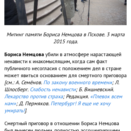
Митинг памяти Бориса Немцова в Пскове. 3 марта
2015 года.
Бориса Немцова
убили в атмосфере нарастающей
ненависти к инакомыслящим, когда сам факт
публичного несогласия с положением дел в стране
может явиться основанием для смертного приговора
[см.: А. Семёнов.
По закону военного времени
; Л.
Шлосберг.
Слабость ненависти
; Б. Вишневский.
Лекарство против страха
; Редакция.
«Плевок всем
нам»
; Д. Пермяков.
Петербург! Я еще не хочу
умирать!
]
.
Смертный приговор в отношении Бориса Немцова
был вынесен людьми, полностью ассоциирующими