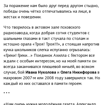
За поражение нам было друг перед другом стыдно,
победы очень чётко отпечатывались на лице, в
жестах и поведении.
Что творилось в актовом зале псковского
радиозавода, когда добрая сотня студентов с
шальными глазами в такт стучала по столам и
истошно орала «Троя! Троя!!!», а стоящая напротив
кучка школьников слегка испуганно огрызалась:
«Греки! Греки…» Поединок Ахилла с Гектором все
ждали с особым интересом, но на моей памяти он
всегда заканчивался плюшевой ничьёй, во всяком
случае, бой
Ивана Нуколова
и
Олега Никифорова
в
махровом 2007-м или 2008 году завершился так. Но
каждый из них оставался в памяти героем.
* * *
«Нам очень нужна молодёжная газета, Александр