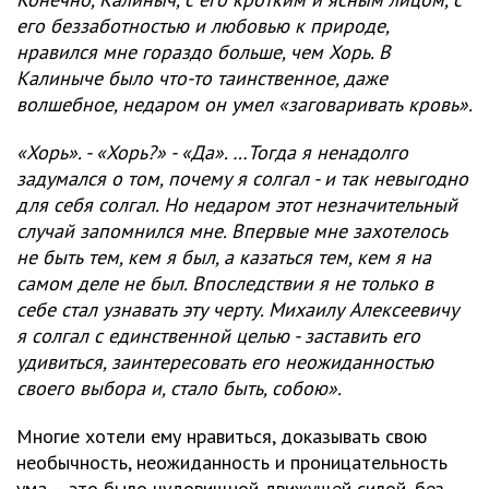
его беззаботностью и любовью к природе,
нравился мне гораздо больше, чем Хорь. В
Калиныче было что-то таинственное, даже
волшебное, недаром он умел «заговаривать кровь».
«Хорь». - «Хорь?» - «Да». …Тогда я ненадолго
задумался о том, почему я солгал - и так невыгодно
для себя солгал. Но недаром этот незначительный
случай запомнился мне. Впервые мне захотелось
не быть тем, кем я был, а казаться тем, кем я на
самом деле не был. Впоследствии я не только в
себе стал узнавать эту черту. Михаилу Алексеевичу
я солгал с единственной целью - заставить его
удивиться, заинтересовать его неожиданностью
своего выбора и, стало быть, собою».
Многие хотели ему нравиться, доказывать свою
необычность, неожиданность и проницательность
ума – это было чудовищной движущей силой, без