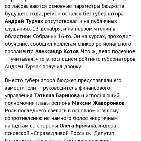
согласовываются основные параметры бюджета
будущего года, регион остался без губернатора.
Андрей Турчак
отсутствовал и на публичных
слушаниях 13 декабря, и на первом чтении в
областном Собрании 16-го. Он на курсах, проходит
обучение, сообщил коллегам спикер регионального
парламента
Александр Котов
. Что ж, дело полезное
— учитывая, что в последнем рейтинге губернаторов
Андрей Турчак получил двойку.
Вместо губернатора бюджет представляли его
заместители — руководитель финансового
управления
Татьяна Баринова
и исполняющий
полномочия главы региона
Максим Жаворонков
.
Роль последнего свелась в основном к вялому
сопротивлению не намного более энергичным
нападкам со стороны
Олега Брячака
, лидера
псковской «Справедливой России». Депутат
Псковского областного Собрания включил