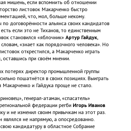
ная мишень, если вспомнить об отношении
Авторство листовок Макарченко быстро
ументацией, что, мол, больше некому.
 по договорённости альянса своих кандидатов
о есть если это не Тиханов, то единственным
овок становился «яблочник»
Артур Гайдук
,
 словам, «знает как порядочного человека». Но
 листовок открестился, а Макарченко играть
, оставшись при своём мнении.
ых потерях директор промышленной группы
сильно пошатнётся в своих позициях. Выиграть
я Макарченко и Гайдука проще не стало.
риновец», генерал-атаман, «спасатель»
 региональной федерации регби
Игорь Иванов
ку и не изменил своим привычкам на этот раз.
 являлся не напрямую, а опосредованно.
свою кандидатуру в областное Собрание