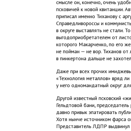
смысле он, конечно, очень удоб
псковичей к новой квитанции. 
приписал именно Тиханову с арг
Справедливороссы и коммунисты
в округе выставлять не стали. Т
выгодоприобретателем от лист
которого Макарченко, по его же
не пойман — не вор. Тиханов от
в пинкертона дальше не захотел
Даже при всех прочих имиджев
«Технология металлов» вряд ли 
у него одномандатный округ дл
Другой известный псковский «жи
Гельдтовой бани, председатель
давно привык эпатировать публи
Хотя нынче источником фарса он
Представитель ЛДПР выдвинул 