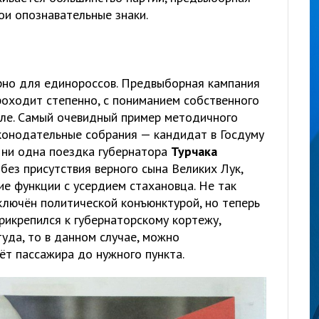
ои опознавательные знаки.
рно для единороссов. Предвыборная кампания
роходит степенно, с пониманием собственного
ле. Самый очевидный пример методичного
конодательные собрания — кандидат в Госдуму
я ни одна поездка губернатора
Турчака
без присутствия верного сына Великих Лук,
е функции с усердием стахановца. Не так
лючён политической конъюнктурой, но теперь
рикрепился к губернаторскому кортежу,
туда, то в данном случае, можно
зёт пассажира до нужного пункта.