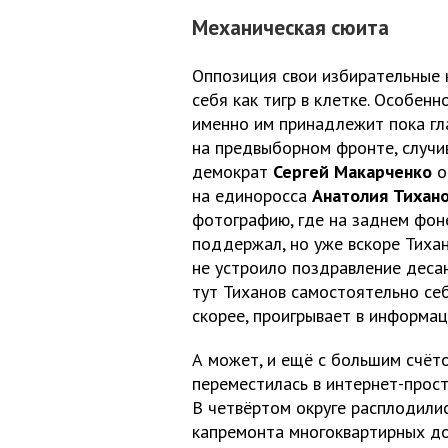
Механическая сюита
Оппозиция свои избирательные 
себя как тигр в клетке. Особе
именно им принадлежит пока гл
на предвыборном фронте, случив
демократ
Сергей Макарченко
о
на единоросса
Анатолия Тихан
фотографию, где на заднем фон
поддержал, но уже вскоре Тихан
не устроило поздравление деса
тут Тиханов самостоятельно себ
скорее, проигрывает в информац
А может, и ещё с большим счё
переместилась в интернет-прост
В четвёртом округе расплодили
капремонта многоквартирных до