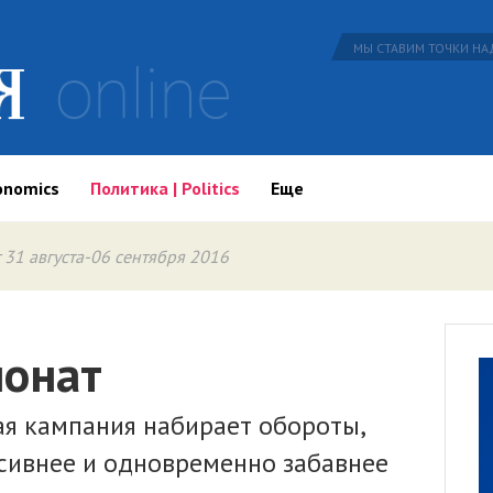
МЫ СТАВИМ ТОЧКИ НАД
onomics
Политика | Politics
Еще
 31 августа-06 сентября 2016
понат
ая кампания набирает обороты,
ссивнее и одновременно забавнее