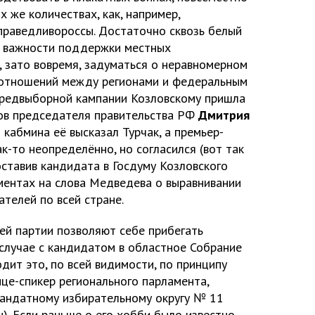
х же количествах, как, например,
раведливороссы. Достаточно сквозь белый
о важности поддержки местных
, зато вовремя, задуматься о неравномерном
отношений между регионами и федеральным
предвыборной кампании Козловскому пришла
ков председателя правительства РФ
Дмитрия
й кабмина её высказал Турчак, а премьер-
ак-то неопределённо, но согласился (вот так
оставив кандидата в Госдуму Козловского
ментах на слова Медведева о выравнивании
ателей по всей стране.
й партии позволяют себе прибегать
 случае с кандидатом в областное Собрание
одит это, по всей видимости, по принципу
це-спикер регионального парламента,
мандатному избирательному округу № 11
). Если раньше о его хобби было известно