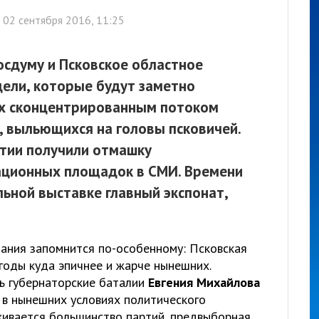
02 сентября 2016, 11:25
осдуму и Псковское областное
дели, которые будут заметно
х сконцентрированным потоком
 выльющихся на головы псковичей.
ртии получили отмашку
ационных площадок в СМИ. Времени
льной выставке главный экспонат,
пания запомнится по-особенному: Псковская
годы куда эпичнее и жарче нынешних.
ь губернаторские баталии
Евгения Михайлова
и в нынешних условиях политического
ивается большинство партий, предвыборная