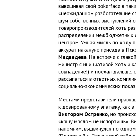
вывешивая свой pokerface в таки
«неожиданно» разбогатевшие сп
шум собственных выступлений 
товаропроизводителей хоть раз
распределении межбюджетных 
центром. Умная мысль по ходу 
аккурат накануне приезда в Пс
Медведева
. На встрече с главо
министр с инициативой хоть и к
совпадение!) и поехал дальше, 
рассыпаться в ответных компли
социально-экономических показ
Местами представители правяще
к дозированному эпатажу, как в
Виктором Остренко
, но происх
«кашу маслом не испортишь». Ви
напомним, выдвинулся по одно
(Печорский и Палкинский районы