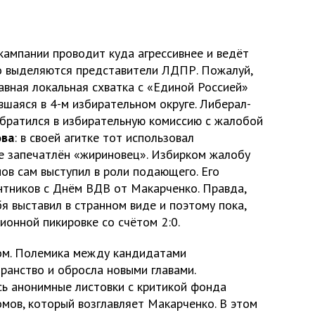
кампании проводит куда агрессивнее и ведёт
нно выделяются представители ЛДПР. Пожалуй,
авная локальная схватка с «Единой Россией»
шаяся в 4-м избирательном округе. Либерал-
братился в избирательную комиссию с жалобой
ова
: в своей агитке тот использовал
е запечатлён «жириновец». Избирком жалобу
ов сам выступил в роли подающего. Его
нтников с Днём ВДВ от Макарченко. Правда,
я выставил в странном виде и поэтому пока,
ионной пикировке со счётом 2:0.
том. Полемика между кандидатами
ранство и обросла новыми главами.
сь анонимные листовки с критикой фонда
мов, который возглавляет Макарченко. В этом