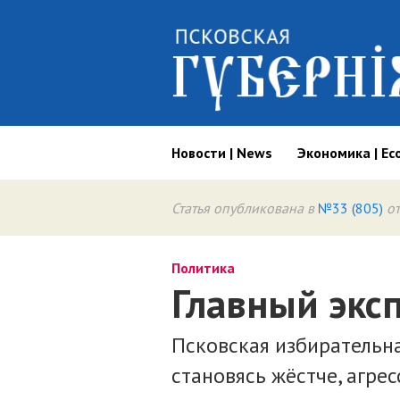
Новости | News
Экономика | Ec
Статья опубликована в
№33 (805)
от
Политика
Главный экс
Псковская избирательн
становясь жёстче, агре