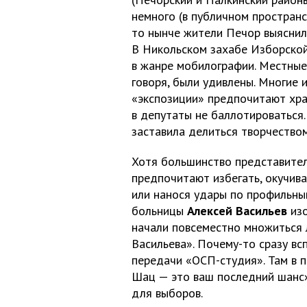
немного (в публичном пространс
то нынче жители Печор выяснил
В Никольском захабе Изборской
в жанре мобилографии. Местные
говоря, были удивлены. Многие 
«экспозиции» предпочитают хран
в депутаты не баллотироваться.
заставила делиться творчество
Хотя большинство представите
предпочитают избегать, окучив
или нанося удары по профильны
больницы
Алексей Васильев
изо
начали повсеместно множиться 
Васильева». Почему-то сразу вс
передачи «ОСП-студия». Там в п
Шац — это ваш последний шанс»
для выборов.