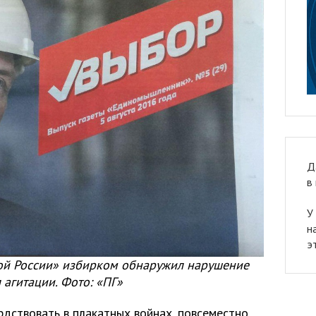
Д
в
У
н
э
ной России» избирком обнаружил нарушение
 агитации. Фото: «ПГ»
рдствовать в плакатных войнах, повсеместно