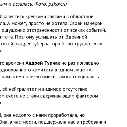
ым и осталась. Фото: pskov.ru
бзавестись крепкими связями в областной
а. А может, просто не хотела. Своей манерой
а ощущение отстранённости от всяких событий,
митета. Поэтому услышать от Вдовиной
тикой в адрес губернатора было трудно, если
о.
его времени
Андрей Турчак
не раз прилюдно
родоохранного комитета в одном лице «и
ак нам всем повезло иметь такого специалиста.
 её нейтралитет и видимое отсутствие
ном счёте не стали сдерживающим фактором
.
й, она недолго с нами проработала, но
 Она, в частности, поддержала нас в требовании