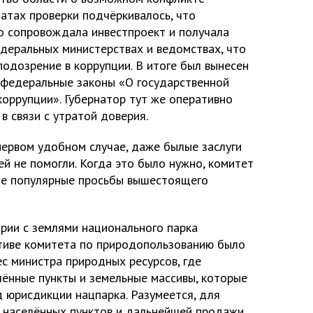
татах проверки подчёркивалось, что
о сопровождала инвестпроект и получала
деральных министерствах и ведомствах, что
одозрение в коррупции. В итоге был вынесен
 федеральные законы «О государственной
коррупции». Губернатор тут же оперативно
в связи с утратой доверия.
первом удобном случае, даже былые заслуги
й не помогли. Когда это было нужно, комитет
ые популярные просьбы вышестоящего
ории с землями национального парка
тиве комитета по природопользованию было
с министра природных ресурсов, где
лённые пункты и земельные массивы, которые
 юрисдикции нацпарка. Разумеется, для
ь населённых пунктов и дальнейшей продажи.