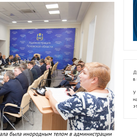
Д
в
У
н
э
чала была инородным телом в администрации