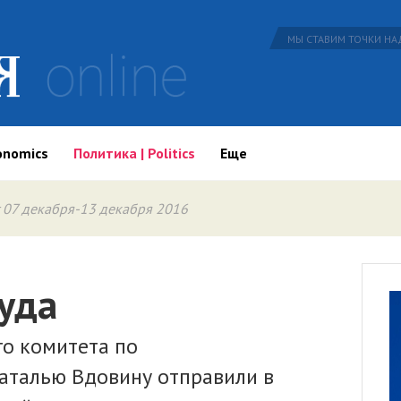
МЫ СТАВИМ ТОЧКИ НАД
onomics
Политика | Politics
Еще
 07 декабря-13 декабря 2016
уда
го комитета по
аталью Вдовину отправили в