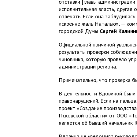
отставки [главы администрации
исполнительная власть, другая 
отвечать. Если она заблудилась 
искренне жаль Наталью», — ком
городской Думы
Сергей Калини
Официальной причиной увольне
результаты проверки соблюдени
чиновника, которую провело уп
администрации региона.
Примечательно, что проверка б
В деятельности Вдовиной были
правонарушений. Если на пальц
проект «Создание производства
Псковской области» от ООО «То
является её бывший начальник Ю
Вдовина не уведомила руковод