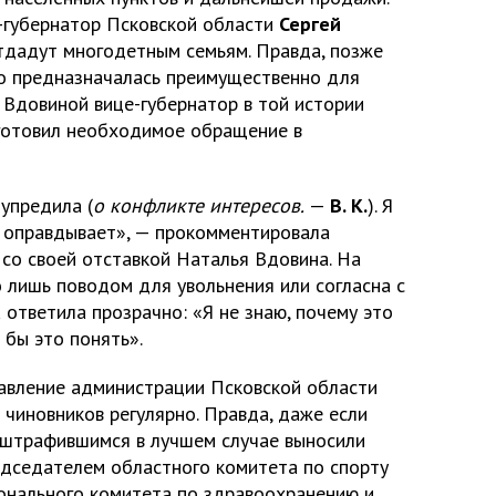
-губернатор Псковской области
Сергей
отдадут многодетным семьям. Правда, позже
то предназначалась преимущественно для
 Вдовиной вице-губернатор в той истории
дготовил необходимое обращение в
дупредила (
о конфликте интересов.
—
В. К.
). Я
е оправдывает», — прокомментировала
 со своей отставкой Наталья Вдовина. На
го лишь поводом для увольнения или согласна с
 ответила прозрачно: «Я не знаю, почему это
 бы это понять».
равление администрации Псковской области
чиновников регулярно. Правда, даже если
оштрафившимся в лучшем случае выносили
едседателем областного комитета по спорту
гионального комитета по здравоохранению и