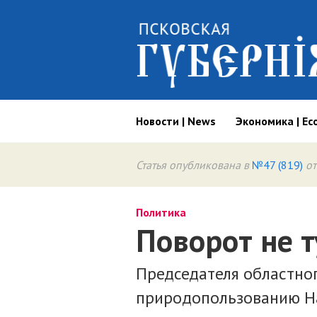
Новости | News
Экономика | Ec
Статья опубликована в
№47 (819)
от
Политика
Поворот не т
Председателя областно
природопользованию Н