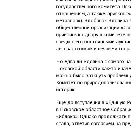
государственного комитета Пск
отношениям, а также юрисконсу
металлов»). Вдобавок Вдовина 
общественной организации «Сво
прийтись ко двору в комитете 
среды с его постоянными аукци
лесозаготовкам и вечными спор
Но едва ли Вдовина с самого н
Псковской области как-то иначе
можно было заткнуть проблемну
Комитет по природопользованию
историю.
Ещё до вступления в «Единую Р
в Псковское областное Собрание
«Яблока». Однако продолжать п
стала, ответив согласием на пр