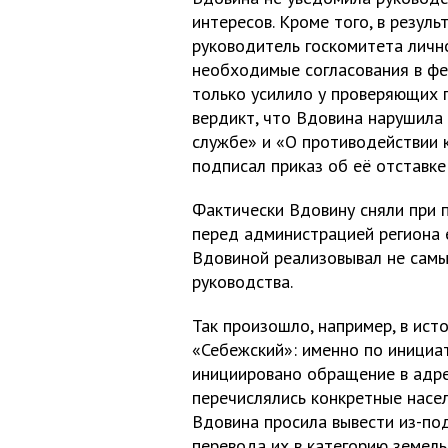
интересов. Кроме того, в резуль
руководитель госкомитета личн
необходимые согласования в фе
только усилило у проверяющих п
вердикт, что Вдовина нарушила
службе» и «О противодействии 
подписал приказ об её отставке 
Фактически Вдовину сняли при 
перед администрацией региона е
Вдовиной реализовывал не сам
руководства.
Так произошло, например, в ист
«Себежский»: именно по инициа
инициировано обращение в адре
перечислялись конкретные насе
Вдовина просила вывести из-под
перевода их в категорию земел