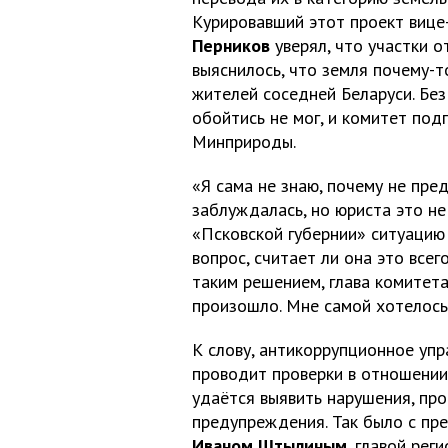
Курировавший этот проект вице
Перников
уверял, что участки 
выяснилось, что земля почему-
жителей соседней Беларуси. Без
обойтись не мог, и комитет по
Минприроды.
«Я сама не знаю, почему не пре
заблуждалась, но юриста это н
«Псковской губернии» ситуацию
вопрос, считает ли она это все
таким решением, глава комитета
произошло. Мне самой хотелось
К слову, антикоррупционное уп
проводит проверки в отношении 
удаётся выявить нарушения, пр
предупреждения. Так было с пр
Иваном Штылиным
, главой ре