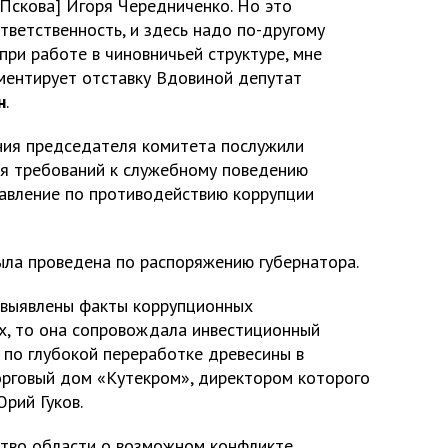
 Пскова] Игоря Чередниченко. Но это
ответственность, и здесь надо по-другому
при работе в чиновничьей структуре, мне
ментирует отставку Вдовиной депутат
н
.
ния председателя комитета послужили
я требований к служебному поведению
равление по противодействию коррупции
ыла проведена по распоряжению губернатора.
 выявлены факты коррупционных
ах, то она сопровождала инвестиционный
 по глубокой переработке древесины в
рговый дом «Кутекром», директором которого
рий Гуков.
ство области о возможном конфликте