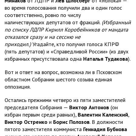
Минаков
от ЛДПР и
Лев Шлосберг
от «Яблока» —
во время голосования получили два и один голос
соответственно, ровно по числу
наличествующих депутатов от фракций.
(Избранный
по списку ЛДПР Кирилл Коробейников от мандата
отказался сразу и на сессию не
приходил.)
Угадайте, кто получил голоса КПРФ
(пять депутатов) и «Справедливой России» (из двух
избранных присутствовала одна
Наталья Тудакова
).
Вот и ответ на вопрос, возможна ли в Псковском
областном Собрании шестого созыва единая
оппозиция.
Остались прежними четверо из пяти заместителей
председателя Собрания —
Виктор Антонов
(он
избран первым среди равных),
Валентин Каленский
,
Виктор Остренко
и
Борис Полозов
. В должности
пятого заместителя коммуниста
Геннадия Бубнова