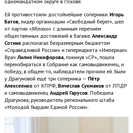
одномандатном округе в Пскове.
Ей противостояли достойнейшие соперники.
Игорь
Батов
, лидер организации «Свободный берег», шёл
от партии «Яблоко» с длинным перечнем
общественных достижений в багаже.
Александр
Сотник
располагал безразмерным бюджетом
«Справедливой России» и гипермаркета «Империал».
Врач
Лилия Никифорова
, покинув «СР», пошла
переизбираться в Собрание как самовыдвиженец, и
победу, в общем-то, наблюдатели прочили ей. Были
у Драгуновой ещё три соперника —
Пётр
Алексеенко
от КПРФ,
Вячеслав Сукманов
от ЛПДР
и самовыдвиженец
Андрей Гарусов
. Победила
Драгунова, руководитель регионального штаба
«Молодой Гвардии Единой России».