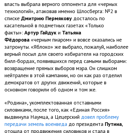
власть выбрала верного оппонента для «черных
технологий», атаковав именно Шлосберга: №2 в
списке
Дмитрию Пермякову
досталось по
касательной в подметных газетах «Только
факты»:
Артур Гайдук
и
Татьяна
Фёдорова
«черным пиаром» и вовсе оказались не
затронуты. «Яблоко» же выбрало, пожалуй, наиболее
верный посыл для своего избирателя на городских
билл-бордах, появившихся перед самыми выборами:
возвращение прямых выборов мэра. Он слишком
нейтрален в этой кампании, но он как раз отделил
демократов от других движений, которые в
основном говорили об одном и том же.
«Родина», укомплектованная отставными
силовиками, после того, как «Единая Россия»
выдвинула Наумца, а Цецерский
довел проблему
передачи земель военведа
до президента
Путина
,
отошла от продвижения силовиков и стала в