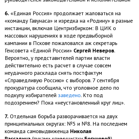
6.
«Единая Россия» продолжает жаловаться на
«команду Гавунаса» и изредка на «Родину» в разные
инстанции, включая Центризбирком: В ЦИК о
массовых нарушениях в ходе предвыборной
кампании в Пскове пожаловался аж секретарь
Генсовета «Единой России»
Сергей Неверов
.
Вероятно, у представителей партии власти
действительно есть расчет в случае совсем
неудачного расклада снять постфактум
«Справедливую Россию» с выборов. 7 сентября
прокуратура сообщила, что уголовное дело по
подкупу избирателей
заведено
. Кто под
подозрением? Пока «неустановленный круг лиц».
7.
Отдельная борьба разворачивается на двух
принципиальных округах: №5 и №8. На последнем
команда самовыдвиженца
Николая
Рассадина
(руками коммунистки
Богуновой
)