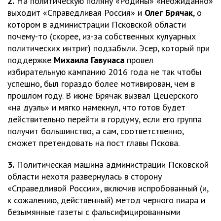
2.
На политическую поляну «Родины» «неожиданно»
выходит «Справедливая Россия» и
Олег Брячак
, о
котором в администрации Псковской области
почему-то (скорее, из-за собственных кулуарных
политических интриг) подзабыли. Эсер, который при
поддержке
Михаила
Гавунаса
провел
избирательную кампанию 2016 года не так чтобы
успешно, был гораздо более мотивирован, чем в
прошлом году. В июне Брячак вызвал Цецерского
«на дуэль» и мягко намекнул, что готов будет
действительно перейти в гордуму, если его группа
получит большинство, а сам, соответственно,
сможет претендовать на пост главы Пскова.
3.
Политическая машина администрации Псковской
области нехотя развернулась в сторону
«Справедливой России», включив испробованный (и,
к сожалению, действенный) метод черного пиара и
безымянные газеты с фальсифицированными