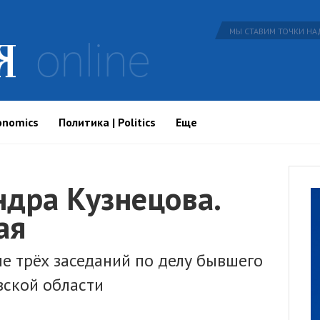
МЫ СТАВИМ ТОЧКИ НАД
onomics
Политика | Politics
Еще
ндра Кузнецова.
ая
ле трёх заседаний по делу бывшего
вской области