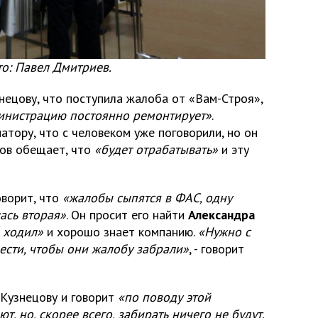
то: Павел Дмитриев.
ецову, что поступила жалоба от «Вам-Строя»,
инистрацию постоянно ремонтирует»
.
атору, что с человеком уже поговорили, но он
цов обещает, что
«будет отрабатывать»
и эту
оворит, что
«жалобы сыпятся в ФАС, одну
ась вторая»
. Он просит его найти
Александра
 ходил»
и хорошо знает компанию.
«Нужно с
ести, чтобы они жалобу забрали»
, - говорит
Кузнецову и говорит
«по поводу этой
т, но, скорее всего, забирать ничего не будут.