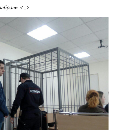
забрали.
<
…
>