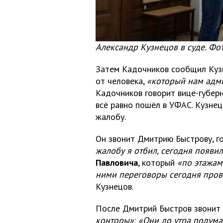
Александр Кузнецов в суде. Фо
Затем Кадочников сообщил Кузн
от человека,
«который нам адм
Кадочников говорит вице-губерн
всё равно пошёл в УФАС. Кузне
жалобу.
Он звонит Дмитрию Быстрову, г
жалобу я отбил, сегодня появил
Павловича
, который
«по этажам
ними переговоры сегодня пров
Кузнецов.
После Дмитрий Быстров звонит 
конторы»
:
«Они до утра подумаю