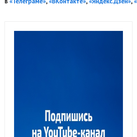
в
«Телеграме»
,
«ВКонтакте»
,
«Яндекс.Дзен»
,