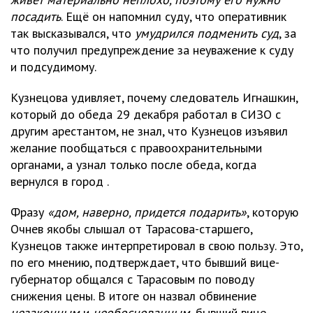
посадить
. Ещё он напомнил суду, что оперативник
так высказывался, что
умудрился подменить суд
, за
что получил предупреждение за неуважение к суду
и подсудимому.
Кузнецова удивляет, почему следователь Игнашкин,
который до обеда 29 декабря работал в СИЗО с
другим арестантом, не знал, что Кузнецов изъявил
желание пообщаться с правоохранительными
органами, а узнал только после обеда, когда
вернулся в город .
Фразу
«дом, наверно, придется подарить»
, которую
Очнев якобы слышал от Тарасова-старшего,
Кузнецов также интерпретировал в свою пользу. Это,
по его мнению, подтверждает, что бывший вице-
губернатор общался с Тарасовым по поводу
снижения цены. В итоге он назвал обвинение
незаконным
и
необоснованным
, бывший вице-