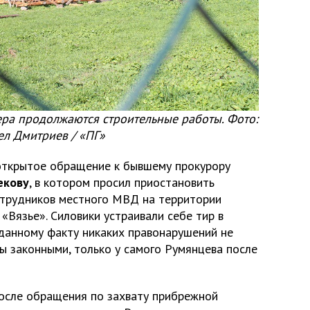
ера продолжаются строительные работы. Фото:
ел Дмитриев / «ПГ»
открытое обращение к бывшему прокурору
екову
, в котором просил приостановить
отрудников местного МВД на территории
Вязье». Силовики устраивали себе тир в
 данному факту никаких правонарушений не
ы законными, только у самого Румянцева после
После обращения по захвату прибрежной