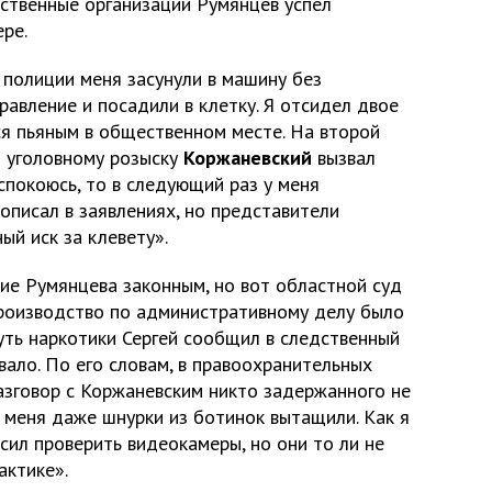
ственные организации Румянцев успел
ере.
 полиции меня засунули в машину без
равление и посадили в клетку. Я отсидел двое
ся пьяным в общественном месте. На второй
о уголовному розыску
Коржаневский
вызвал
успокоюсь, то в следующий раз у меня
 описал в заявлениях, но представители
ый иск за клевету».
ие Румянцева законным, но вот областной суд
производство по административному делу было
уть наркотики Сергей сообщил в следственный
вало. По его словам, в правоохранительных
азговор с Коржаневским никто задержанного не
у меня даже шнурки из ботинок вытащили. Как я
сил проверить видеокамеры, но они то ли не
актике».