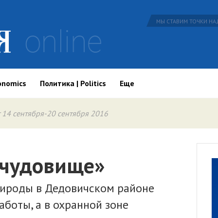
МЫ СТАВИМ ТОЧКИ НАД
onomics
Политика | Politics
Еще
 14 сентября-20 сентября 2016
 чудовище»
рироды в Дедовичском районе
аботы, а в охранной зоне