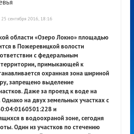
евья
25 сентября 2016, 18:16
кой области «Озеро Локно» площадью
ится в Пожеревицкой волости
оответствии с федеральным
о территории, примыкающей к
станавливается охранная зона шириной
меру, запрещено выделение
астков. Даже за проезд к воде на
 Однако на двух земельных участках с
0:04:0160501:228 и
ящихся в водоохраной зоне, сегодня
оты. Один из участков по стечению