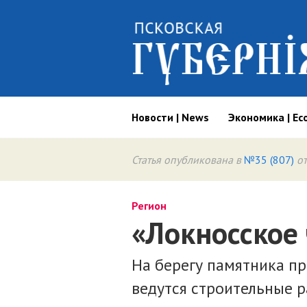
Новости | News
Экономика | Ec
Статья опубликована в
№35 (807)
от
Регион
«Локносское
На берегу памятника п
ведутся строительные р