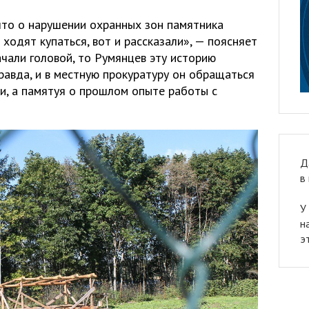
что о нарушении охранных зон памятника
 ходят купаться, вот и рассказали», — поясняет
ачали головой, то Румянцев эту историю
Правда, и в местную прокуратуру он обращаться
ни, а памятуя о прошлом опыте работы с
Д
в
У
н
э