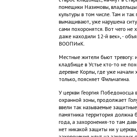
помещики Назимовы, владельцы
культуры в том числе. Там и та
вымащивают, уже нарушена ситуа
сами похоронятся. Вот чего не х
даже находили 12-й век», - объ
ВООПИиК.
Местные жители бьют тревогу: и
кладбище в Устье кто-то не пох
деревне Корлы, где уже начали
только, поясняет Фильчагина.
У церкви Георгия Победоносца в
охранной зоны, продолжает Голу
ввели так называемые защитные
памятника территория должна б
года, а захоронения-то там дав
нет никакой защиты ни у церкви,
захоронения идут на законных о