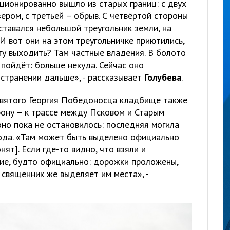
ионированно вышло из старых границ: с двух
ером, с третьей – обрыв. С четвёртой стороны
ставался небольшой треугольник земли, на
«И вот они на этом треугольничке приютились,
гу выходить? Там частные владения. В болото
 пойдёт: больше некуда. Сейчас оно
странении дальше», - рассказывает
Голубева
.
святого Георгия Победоносца кладбище также
рону – к трассе между Псковом и Старым
оно пока не остановилось: последняя могила
ода. «Там может быть выделено официально
ят]. Если где-то видно, что взяли и
ние, будто официально: дорожки проложены,
 священник же выделяет им места», -