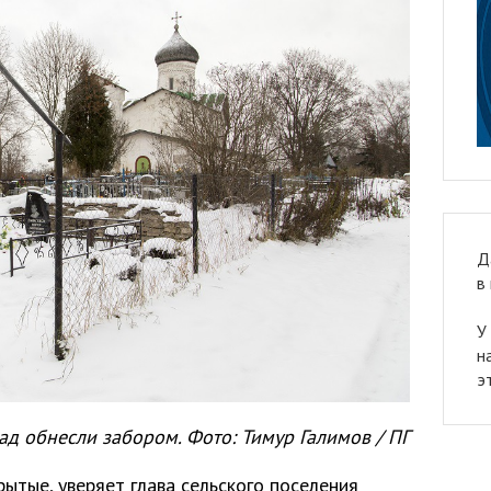
Д
в
У
н
э
ад обнесли забором. Фото: Тимур Галимов / ПГ
ытые, уверяет глава сельского поселения