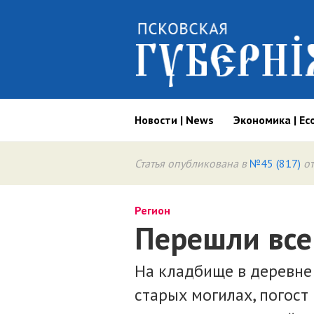
Новости | News
Экономика | Ec
Статья опубликована в
№45 (817)
от
Регион
Перешли все
На кладбище в деревне
старых могилах, погост