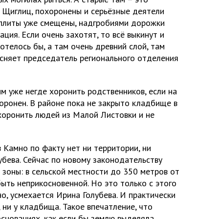
 Щиглиц, похоронены и серьёзные деятели
к плиты уже смещены, надгробиями дорожки
ция. Если очень захотят, то всё выкинут и
отелось бы, а там очень древний слой, там
ясняет председатель регионального отделения
м уже негде хоронить родственников, если на
оронен. В районе пока не закрыто кладбище в
 хоронить людей из Малой Листовки и не
 Камно по факту нет ни территории, ни
бева. Сейчас по новому законодательству
 зоны: в сельской местности до 350 метров от
ыть неприкосновенной. Но это только с этого
но, усмехается Ирина Голубева. И практически
 ни у кладбища. Такое впечатление, что
снованиях, как если бы землю выделяла