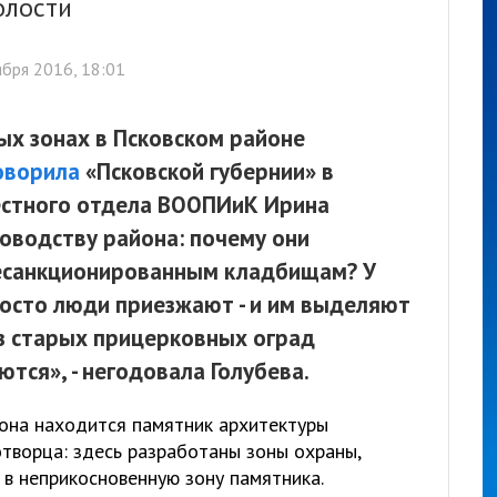
олости
бря 2016, 18:01
ых зонах в Псковском районе
оворила
«Псковской губернии» в
естного отдела ВООПИиК Ирина
ководству района: почему они
есанкционированным кладбищам? У
Просто люди приезжают - и им выделяют
з старых прицерковных оград
тся», - негодовала Голубева.
йона находится памятник архитектуры
отворца: здесь разработаны зоны охраны,
в неприкосновенную зону памятника.