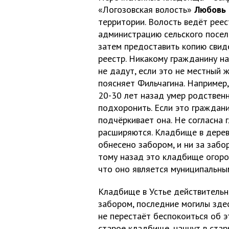
«Логозовская волость»
Любовь 
территории. Волость ведёт реес
администрацию сельского поселе
затем предоставить копию свиде
реестр. Никакому гражданину н
не дадут, если это не местный 
поясняет Фильчагина. Например
20-30 лет назад умер родствен
подхоронить. Если это граждани
подчёркивает она. Не согласна г
расширяются. Кладбище в дерев
обнесено забором, и ни за забор
тому назад это кладбище огоро
что оно является муниципальным
Кладбище в Устье действительн
забором, последние могилы зде
не перестаёт беспокоиться об э
старое кладбище, начнут в стар