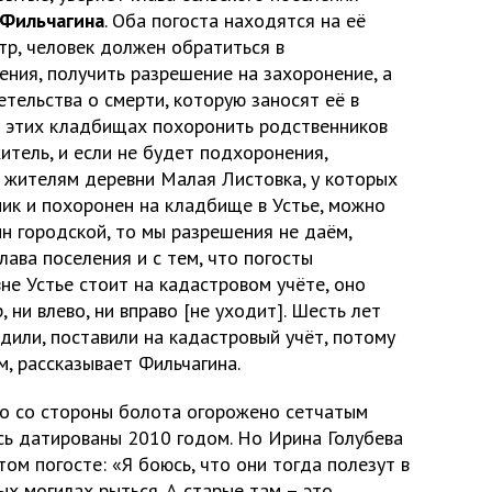
Фильчагина
. Оба погоста находятся на её
тр, человек должен обратиться в
ния, получить разрешение на захоронение, а
тельства о смерти, которую заносят её в
а этих кладбищах похоронить родственников
житель, и если не будет подхоронения,
, жителям деревни Малая Листовка, у которых
ник и похоронен на кладбище в Устье, можно
н городской, то мы разрешения не даём,
лава поселения и с тем, что погосты
не Устье стоит на кадастровом учёте, оно
, ни влево, ни вправо [не уходит]. Шесть лет
дили, поставили на кадастровый учёт, потому
, рассказывает Фильчагина.
о со стороны болота огорожено сетчатым
сь датированы 2010 годом. Но Ирина Голубева
том погосте: «Я боюсь, что они тогда полезут в
ых могилах рыться. А старые там – это