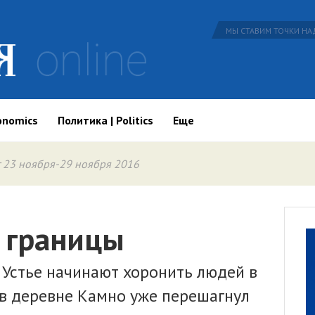
МЫ СТАВИМ ТОЧКИ НАД
onomics
Политика | Politics
Еще
 23 ноября-29 ноября 2016
 границы
 Устье начинают хоронить людей в
 в деревне Камно уже перешагнул