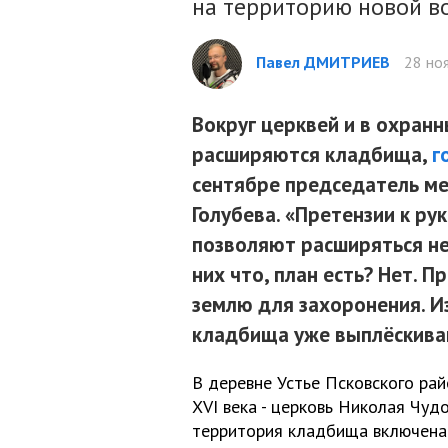
на территорию новой в
Павел ДМИТРИЕВ
28 ноя
Вокруг церквей и в охранн
расширяются кладбища,
г
сентябре председатель м
Голубева. «Претензии к ру
позволяют расширяться н
них что, план есть? Нет. 
землю для захоронения. И
кладбища уже выплёскиваю
В деревне Устье Псковского ра
XVI века - церковь Николая Чуд
территория кладбища включена 