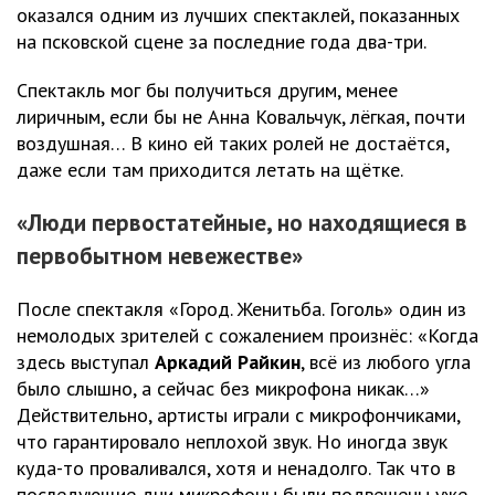
оказался одним из лучших спектаклей, показанных
на псковской сцене за последние года два-три.
Спектакль мог бы получиться другим, менее
лиричным, если бы не Анна Ковальчук, лёгкая, почти
воздушная… В кино ей таких ролей не достаётся,
даже если там приходится летать на щётке.
«Люди первостатейные, но находящиеся в
первобытном невежестве»
После спектакля «Город. Женитьба. Гоголь» один из
немолодых зрителей с сожалением произнёс: «Когда
здесь выступал
Аркадий Райкин
, всё из любого угла
было слышно, а сейчас без микрофона никак…»
Действительно, артисты играли с микрофончиками,
что гарантировало неплохой звук. Но иногда звук
куда-то проваливался, хотя и ненадолго. Так что в
последующие дни микрофоны были подвешены уже