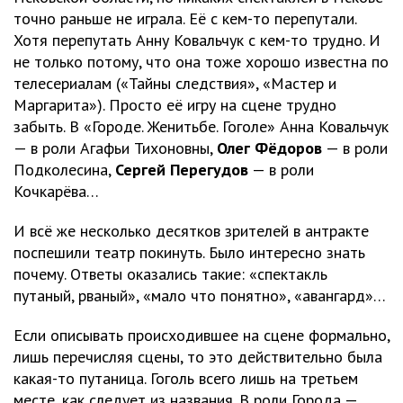
точно раньше не играла. Её с кем-то перепутали.
Хотя перепутать Анну Ковальчук с кем-то трудно. И
не только потому, что она тоже хорошо известна по
телесериалам («Тайны следствия», «Мастер и
Маргарита»). Просто её игру на сцене трудно
забыть. В «Городе. Женитьбе. Гоголе» Анна Ковальчук
— в роли Агафьи Тихоновны,
Олег Фёдоров
— в роли
Подколесина,
Сергей Перегудов
— в роли
Кочкарёва…
И всё же несколько десятков зрителей в антракте
поспешили театр покинуть. Было интересно знать
почему. Ответы оказались такие: «спектакль
путаный, рваный», «мало что понятно», «авангард»…
Если описывать происходившее на сцене формально,
лишь перечисляя сцены, то это действительно была
какая-то путаница. Гоголь всего лишь на третьем
месте, как следует из названия. В роли Города —