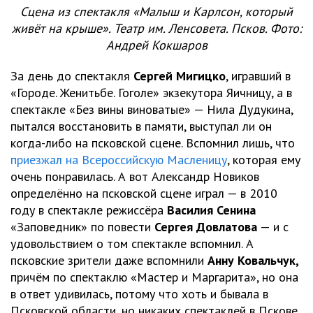
Сцена из спектакля «Малыш и Карлсон, который
живёт на крыше». Театр им. Ленсовета. Псков. Фото:
Андрей Кокшаров
За день до спектакля
Сергей Мигицко
, игравший в
«Городе. Женитьбе. Гоголе» экзекутора Яичницу, а в
спектакле «Без вины виноватые» — Нила Дудукина,
пытался восстановить в памяти, выступал ли он
когда-либо на псковской сцене. Вспомнил лишь, что
приезжал на Всероссийскую Масленицу
, которая ему
очень понравилась. А вот Александр Новиков
определённо на псковской сцене играл — в 2010
году в спектакле режиссёра
Василия Сенина
«Заповедник» по повести
Сергея Довлатова
— и с
удовольствием о том спектакле вспомнил. А
псковские зрители даже вспомнили
Анну Ковальчук,
причём по спектаклю «Мастер и Маргарита», но она
в ответ удивилась, потому что хоть и бывала в
Псковской области, но никаких спектаклей в Пскове