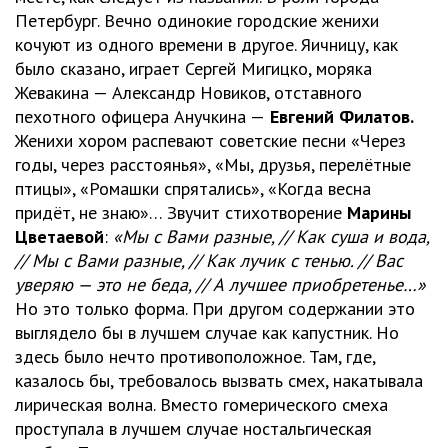
Петербург. Вечно одинокие городские женихи
кочуют из одного времени в другое. Яичницу, как
было сказано, играет Сергей Мигицко, моряка
Жевакина — Александр Новиков, отставного
пехотного офицера Анучкина —
Евгений Филатов.
Женихи хором распевают советские песни «Через
годы, через расстоянья», «Мы, друзья, перелётные
птицы», «Ромашки спрятались», «Когда весна
придёт, не знаю»… Звучит стихотворение
Марины
Цветаевой
:
«Мы с Вами разные, // Как суша и вода,
// Мы с Вами разные, // Как лучик с тенью. // Вас
уверяю — это не беда, // А лучшее приобретенье…»
Но это только форма. При другом содержании это
выглядело бы в лучшем случае как капустник. Но
здесь было нечто противоположное. Там, где,
казалось бы, требовалось вызвать смех, накатывала
лирическая волна. Вместо гомерического смеха
проступала в лучшем случае ностальгическая