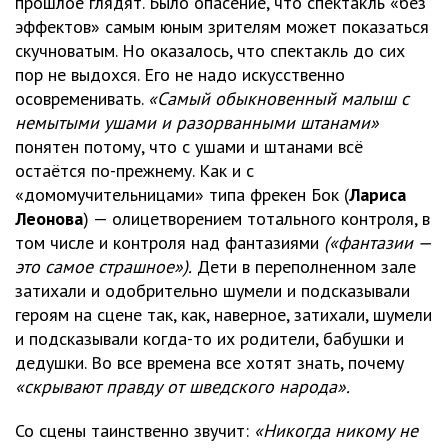
прошлое глядят. Было опасение, что спектакль «без
эффектов» самым юным зрителям может показаться
скучноватым. Но оказалось, что спектакль до сих
пор не выдохся. Его не надо искусственно
осовременивать.
«Самый обыкновенный малыш с
немытыми ушами и разорванными штанами»
понятен потому, что с ушами и штанами всё
остаётся по-прежнему. Как и с
«домомучительницами» типа фрекен Бок (
Лариса
Леонова
) — олицетворением тотального контроля, в
том числе и контроля над фантазиями
(«фантазии —
это самое страшное»).
Дети в переполненном зале
затихали и одобрительно шумели и подсказывали
героям на сцене так, как, наверное, затихали, шумели
и подсказывали когда-то их родители, бабушки и
дедушки. Во все времена все хотят знать, почему
«скрывают правду от шведского народа».
Со сцены таинственно звучит:
«Никогда никому не