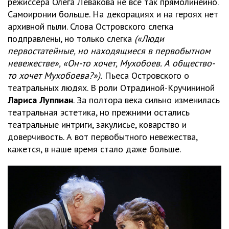
режиссёра Олега Левакова не всё так прямолинейно.
Самоиронии больше. На декорациях и на героях нет
архивной пыли. Слова Островского слегка
подправлены, но только слегка
(«Люди
первостатейные, но находящиеся в первобытном
невежестве», «Он-то хочет, Мухобоев. А общество-
то хочет Мухобоева?»).
Пьеса Островского о
театральных людях. В роли Отрадиной-Кручининой
Лариса Луппиан
. За полтора века сильно изменилась
театральная эстетика, но прежними остались
театральные интриги, закулисье, коварство и
доверчивость. А вот первобытного невежества,
кажется, в наше время стало даже больше.