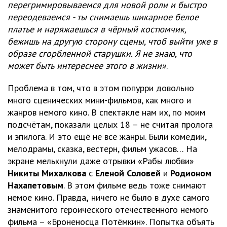
перегримировываемся для новой роли и быстро
переодеваемся - ты снимаешь шикарное белое
платье и наряжаешься в чёрный костюмчик,
бежишь на другую сторону сцены, чтоб выйти уже в
образе сгорбленной старушки. Я не знаю, что
может быть интереснее этого в жизни»
.
Проблема в том, что в этом попурри довольно
много сценических мини-фильмов, как много и
жанров немого кино. В спектакле нам их, по моим
подсчётам, показали целых 18 – не считая пролога
и эпилога. И это ещё не все жанры. Были комедии,
мелодрамы, сказка, вестерн, фильм ужасов… На
экране мелькнули даже отрывки «Рабы любви»
Никиты Михалкова
с
Еленой Соловей
и
Родионом
Нахапетовым
. В этом фильме ведь тоже снимают
немое кино. Правда
,
ничего не было в духе самого
знаменитого героического отечественного немого
фильма – «Броненосца Потёмкин». Попытка объять