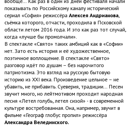
вообще… Как раз в один из дней фестиваля начали
показывать по Российскому каналу исторический
сериал «София» режиссёра
Алексея Андрианова
,
съёмка которого, отчасти, проходила в Псковской
области летом 2016 года. И это как раз тот случай,
когда «лучше бы промолчали».
В спектакле «Свято» таких амбиций как в «Софии»
нет. Зато есть история и её художественное,
поэтичное воплощение. В спектакле «Свято»
разговор идёт по душам – без нарочитого
патриотизма. Это взгляд на русскую бытовую
историю из XXI века. Произведение цельное – не
убавить, не прибавить. Суеверия, традиции… Песен
звучит много, но лейтмотивом проходит народная
песня «Летел голубь, летел сизой» - в современной
культуре востребованная. Она, например, звучит в
фильме «Географ глобус пропил» режиссёра
Александра Велединского.