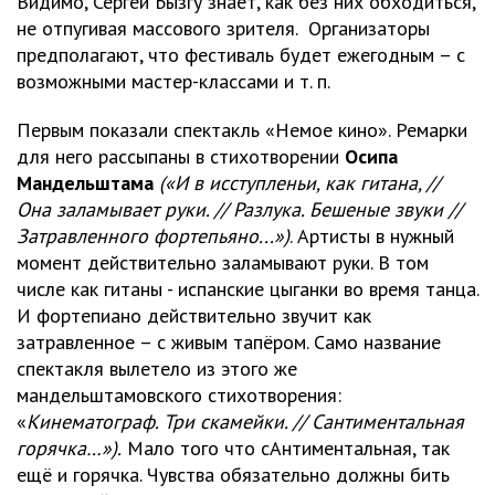
Видимо, Сергей Бызгу знает, как без них обходиться,
не отпугивая массового зрителя. Организаторы
предполагают, что фестиваль будет ежегодным – с
возможными мастер-классами и т. п.
Первым показали спектакль «Немое кино». Ремарки
для него рассыпаны в стихотворении
Осипа
Мандельштама
(«И в исступленьи, как гитана, //
Она заламывает руки. // Разлука. Бешеные звуки //
Затравленного фортепьяно...»)
. Артисты в нужный
момент действительно заламывают руки. В том
числе как гитаны - испанские цыганки во время танца.
И фортепиано действительно звучит как
затравленное – с живым тапёром. Само название
спектакля вылетело из этого же
мандельштамовского стихотворения:
«
Кинематограф. Три скамейки. // Сантиментальная
горячка…»).
Мало того что сАнтиментальная, так
ещё и горячка. Чувства обязательно должны бить