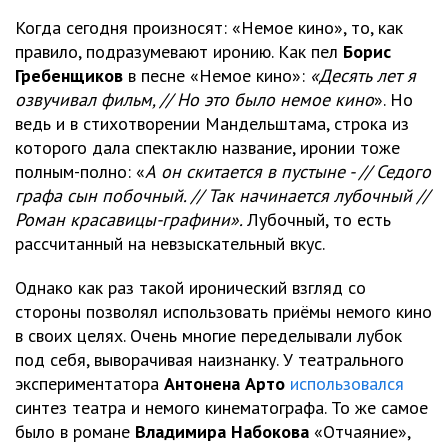
Когда сегодня произносят: «Немое кино», то, как
правило, подразумевают иронию. Как пел
Борис
Гребенщиков
в песне «Немое кино»:
«Десять лет я
озвучивал фильм, // Но это было немое кино
». Но
ведь и в стихотворении Мандельштама, строка из
которого дала спектаклю название, иронии тоже
полным-полно: «
А он скитается в пустыне - // Седого
графа сын побочный. // Так начинается лубочный //
Роман красавицы-графини».
Лубочный, то есть
рассчитанный на невзыскательный вкус.
Однако как раз такой иронический взгляд со
стороны позволял использовать приёмы немого кино
в своих целях. Очень многие переделывали лубок
под себя, выворачивая наизнанку. У театрального
экспериментатора
Антонена Арто
использовался
синтез театра и немого кинематографа. То же самое
было в романе
Владимира Набокова
«Отчаяние»,