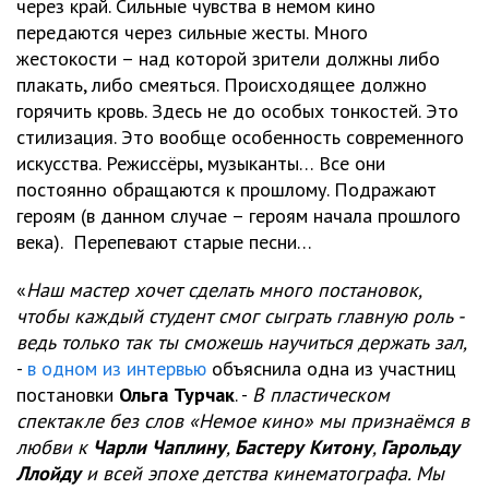
через край. Сильные чувства в немом кино
передаются через сильные жесты. Много
жестокости – над которой зрители должны либо
плакать, либо смеяться. Происходящее должно
горячить кровь. Здесь не до особых тонкостей. Это
стилизация. Это вообще особенность современного
искусства. Режиссёры, музыканты… Все они
постоянно обращаются к прошлому. Подражают
героям (в данном случае – героям начала прошлого
века). Перепевают старые песни…
«
Наш мастер хочет сделать много постановок,
чтобы каждый студент смог сыграть главную роль -
ведь только так ты сможешь научиться держать зал,
-
в одном из интервью
объяснила одна из участниц
постановки
Ольга Турчак
. -
В пластическом
спектакле без слов «Немое кино» мы признаёмся в
любви к
Чарли Чаплину
,
Бастеру Китону
,
Гарольду
Ллойду
и всей эпохе детства кинематографа. Мы