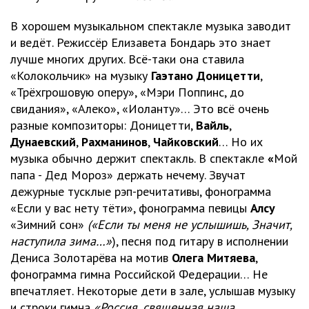
В хорошем музыкальном спектакле музыка заводит
и ведёт. Режиссёр Елизавета Бондарь это знает
лучше многих других. Всё-таки она ставила
«Колокольчик» на музыку
Гаэтано Доницетти
,
«Трёхгрошовую оперу», «Мэри Поппинс, до
свидания», «Алеко», «Иоланту»… Это всё очень
разные композиторы: Доницетти,
Вайль
,
Дунаевский
,
Рахманинов
,
Чайковский
… Но их
музыка обычно держит спектакль. В спектакле
«
Мой
папа - Дед Мороз» держать нечему. Звучат
дежурные тусклые рэп-речитативы, фонограмма
«Если у вас нету тёти», фонограмма певицы
Алсу
«Зимний сон»
(«Если ты меня не услышишь, Значит,
наступила зима…»
), песня под гитару в исполнении
Дениса Золотарёва на мотив
Олега
Митяева
,
фонограмма гимна Российской Федерации… Не
впечатляет. Некоторые дети в зале, услышав музыку
и строки гимна
«Россия, священная наша