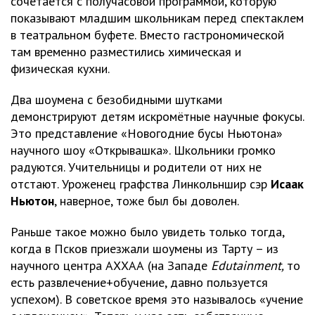
сочетается с получасовой программой, которую
показывают младшим школьникам перед спектаклем
в театральном буфете. Вместо гастрономической
там временно разместились химическая и
физическая кухни.
Два шоумена с безобидными шутками
демонстрируют детям искромётные научные фокусы.
Это представление «Новогодние бусы Ньютона»
научного шоу «Открывашка». Школьники громко
радуются. Учительницы и родители от них не
отстают. Уроженец графства Линкольншир сэр
Исаак
Ньютон
, наверное, тоже был бы доволен.
Раньше такое можно было увидеть только тогда,
когда в Псков приезжали шоумены из Тарту – из
научного центра АХХАА (на Западе
Edutainment,
то
есть развлечение+обучение, давно пользуется
успехом). В советское время это называлось «учение