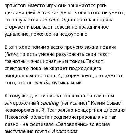
артистов. Вместо игры они занимаются рэп-
декламацией. А так как делать они этого не умеют,
то получается
так себе.
Однообразная подача
огорчает и вызывает совсем не праздничное
удивление, похожее на недоумение.
В хип-хопе помимо всего прочего важна подача
(
f
low),
то есть умение разукрасить свой текст
грамотным эмоциональным тоном. Так вот,
спектаклю пока не хватает подходящего
эмоционального тона. И, скорее всего, это идёт от
того, что он
как бы
музыкальный.
К тому же для хип-хопа это какой-то слишком
замороженный
s
pelling
(написание).* Каким бывает
незамороженный, Театрально-концертная дирекция
Псковской области продемонстрировала не так
давно - на фестивале «Заповедник» во время
выступления группы
Anacondaz