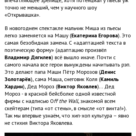
впечатляющее зрелище, хотя потенциал у пьесы уж
точно не меньший, чем у научного шоу
«Открывашка».
В новогоднем спектакле мальчик Миша из пьесы
легко заменяется на Машу (
Екатерина Егорова
). Это
самая безобидная замена. С «адаптацией текста в
поэтическую форму» (адаптацию произвёл
Владимир Дягилев
) всё вышло иначе. Почти с
самого начала все герои вынуждены начитывать рэп.
Это делают папа Маши Пётр Морозов (
Денис
Золотарёв
), сама Маша, снеговик Коля (
Камиль
Хардин
), Дед Мороз (
Виктор Яковлев
)… Дед
Мороз - в красной бейсболке одной известной
фирмы с надписью O
ff the Wall
, знакомой всем
скейтерам (типа «от стены», в смысле «от винта!»).
Так мы впервые узнаём, что хип-хоп культура – явно
не стихия Виктора Яковлева.