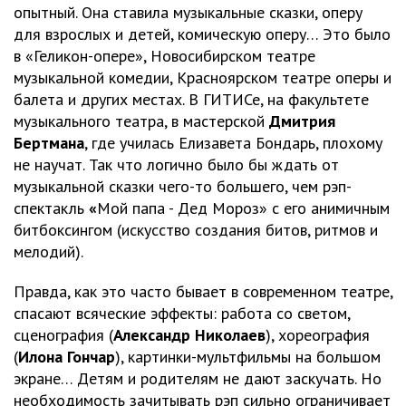
опытный. Она ставила музыкальные сказки, оперу
для взрослых и детей, комическую оперу… Это было
в «Геликон-опере», Новосибирском театре
музыкальной комедии, Красноярском театре оперы и
балета и других местах. В ГИТИСе, на факультете
музыкального театра, в мастерской
Дмитрия
Бертмана
, где училась Елизавета Бондарь, плохому
не научат. Так что логично было бы ждать от
музыкальной сказки чего-то большего, чем рэп-
спектакль
«
Мой папа - Дед Мороз» с его анимичным
битбоксингом (искусство создания битов, ритмов и
мелодий).
Правда, как это часто бывает в современном театре,
спасают всяческие эффекты: работа со светом,
сценография (
Александр Николаев
), хореография
(
Илона Гончар
), картинки-мультфильмы на большом
экране… Детям и родителям не дают заскучать. Но
необходимость зачитывать рэп сильно ограничивает