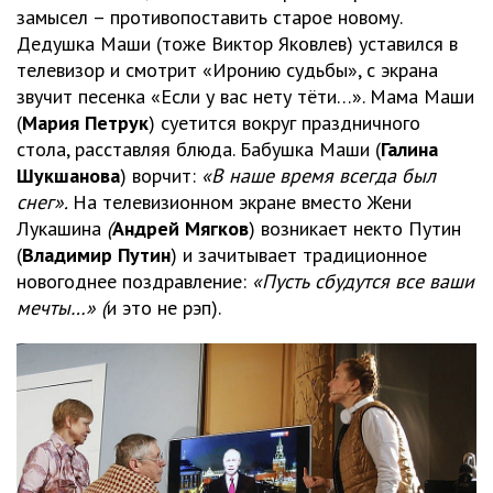
замысел – противопоставить старое новому.
Дедушка Маши (тоже Виктор Яковлев) уставился в
телевизор и смотрит «Иронию судьбы», с экрана
звучит песенка «Если у вас нету тёти…». Мама Маши
(
Мария Петрук
) суетится вокруг праздничного
стола, расставляя блюда. Бабушка Маши (
Галина
Шукшанова
) ворчит:
«В наше время всегда был
снег».
На телевизионном экране вместо Жени
Лукашина
(
Андрей Мягков
) возникает некто Путин
(
Владимир Путин
) и зачитывает традиционное
новогоднее поздравление:
«Пусть сбудутся все ваши
мечты…» (
и это не рэп).