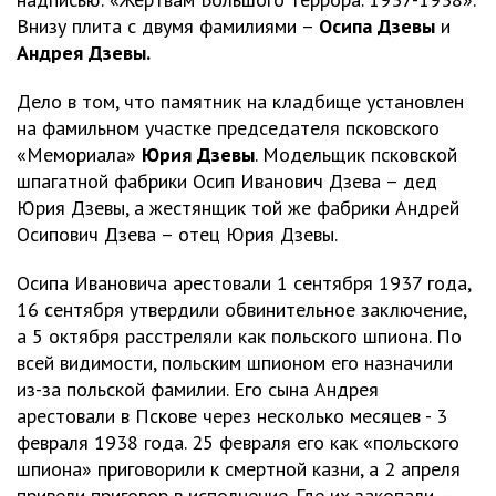
Внизу плита с двумя фамилиями –
Осипа Дзевы
и
Андрея Дзевы.
Дело в том, что памятник на кладбище установлен
на фамильном участке председателя псковского
«Мемориала»
Юрия Дзевы
. Модельщик псковской
шпагатной фабрики Осип Иванович Дзева – дед
Юрия Дзевы, а жестянщик той же фабрики Андрей
Осипович Дзева – отец Юрия Дзевы.
Осипа Ивановича арестовали 1 сентября 1937 года,
16 сентября утвердили обвинительное заключение,
а 5 октября расстреляли как польского шпиона. По
всей видимости, польским шпионом его назначили
из-за польской фамилии. Его сына Андрея
арестовали в Пскове через несколько месяцев - 3
февраля 1938 года. 25 февраля его как «польского
шпиона» приговорили к смертной казни, а 2 апреля
привели приговор в исполнение. Где их закопали –