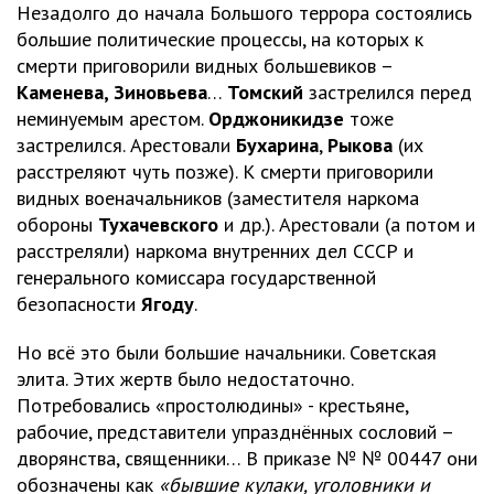
Незадолго до начала Большого террора состоялись
большие политические процессы, на которых к
смерти приговорили видных большевиков –
Каменева, Зиновьева
…
Томский
застрелился перед
неминуемым арестом.
Орджоникидзе
тоже
застрелился. Арестовали
Бухарина
,
Рыкова
(их
расстреляют чуть позже). К смерти приговорили
видных военачальников (заместителя наркома
обороны
Тухачевского
и др.). Арестовали (а потом и
расстреляли) наркома внутренних дел СССР и
генерального комиссара государственной
безопасности
Ягоду
.
Но всё это были большие начальники. Советская
элита. Этих жертв было недостаточно.
Потребовались «простолюдины» - крестьяне,
рабочие, представители упразднённых сословий –
дворянства, священники… В приказе № № 00447 они
обозначены как
«бывшие кулаки, уголовники и