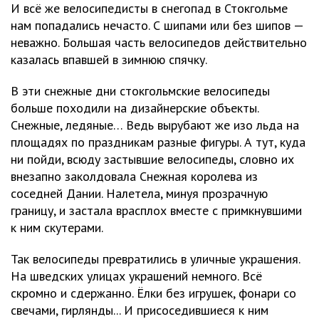
И всё же велосипедисты в снегопад в Стокгольме
нам попадались нечасто. С шипами или без шипов —
неважно. Большая часть велосипедов действительно
казалась впавшей в зимнюю спячку.
В эти снежные дни стокгольмские велосипеды
больше походили на дизайнерские объекты.
Снежные, ледяные… Ведь вырубают же изо льда на
площадях по праздникам разные фигуры. А тут, куда
ни пойди, всюду застывшие велосипеды, словно их
внезапно заколдовала Снежная королева из
соседней Дании. Налетела, минуя прозрачную
границу, и застала врасплох вместе с примкнувшими
к ним скутерами.
Так велосипеды превратились в уличные украшения.
На шведских улицах украшений немного. Всё
скромно и сдержанно. Ёлки без игрушек, фонари со
свечами, гирлянды... И присоседившиеся к ним