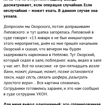
досматривают, если операция случайная. Если
неслучайная – может ехать. В данном случае она
уехала.
Допросили мы Окорского, потом допрашиваем
Липовского: и тут шапка загорелась. Липовский в
суде говорит: «13 января я не был инициатором
этого мероприятия, днём ко мне пришёл начальник
Окорский и сказал, что вечером мы будем
задерживать наркомана в Неёлово. Тут Окорский,
который сидел в зале, побледнел: жаль, видео в зале
у нас нет. Всё по классике:
«в три-пятнадцать возле
бани, может, раньше, может, позже остановится
такси, надо сесть, связать шофера, разыграть
простого вора»
… Вся картина сложилась.
Сотрудники готовились заранее, и это нам сообщил
в суде сотрудник УКОН.
Для меня вывод однозначный: это спланированная