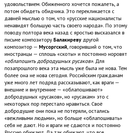
удовольствием. Обиженного хочется пожалеть, а
потом обидеть обидчика. Это перекликается с
давней мыслью о том, что «русские националисты
ненавидят большую часть своего народа». По этому
поводу полтора века назад с яростью высказался в
письме композитору
Балакиреву
другой
композитор —
Мусоргский
, говоривший о том, что
иностранцы — сплошь «скоты» и постоянно норовят
«облапошить добродушных русаков»
. Для
позапрошлого века эта мысль уже была не нова. Тем
более она не нова сегодня. Российским гражданам
уже много лет подряд рассказывают, как враги —
внешние и внутренние — «облапошивают»
добродушных «русаков», но «русакам» это с
некоторых пор перестало нравиться. Своё
добродушие они пока не потеряли, остались
«вежливыми людьми», но больше «облапошивать»
себя не дают. Но и враги не сдаются и постоянно
Россию обижают. Да так обижают, что все