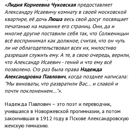
«
Лидия Корнеевна Чуковская
предоставляет
Александру Исаевичу комнату в своей московской
квартире, её дочь
Люша
весь свой досуг посвящает
печатанью на машинке его страниц. Они, да и
многие другие поставили себя так, что Солженицын
всё воспринимал как должное, считая, что он чуть
ли не облагодетельствовал всех их, милостиво
разрешая служить ему. А те, в свою очередь, верили,
что Александр Исаевич - гений и что ему всё
позволено. Сто раз была права
Надежда
Александровна Павлович
, когда позднее написала:
"Мы виноваты, что развратили Вас... и славой и
почти поклонением..."».
Надежда Павлович – это поэт и переводчик,
учившаяся в Новоржевской прогимназии, а потом
закончившая в 1912 году в Пскове Александровскую
женскую гимназию.