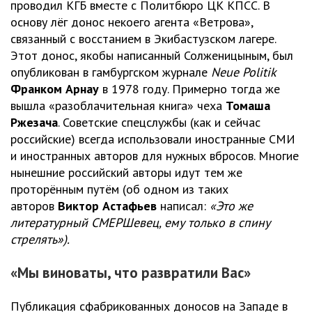
проводил КГБ вместе с Политбюро ЦК КПСС. В
основу лёг донос некоего агента «Ветрова»,
связанный с восстанием в Экибастузском лагере.
Этот донос, якобы написанный Солженицыным, был
опубликован в гамбургском журнале
Neue Politik
Франком Арнау
в 1978 году. Примерно тогда же
вышла «разоблачительная книга» чеха
Томаша
Ржезача
. Советские спецслужбы (как и сейчас
российские) всегда использовали иностранные СМИ
и иностранных авторов для нужных вбросов. Многие
нынешние российский авторы идут тем же
проторённым путём (об одном из таких
авторов
Виктор Астафьев
написал:
«Это же
литературный СМЕРШевец, ему только в спину
стрелять»).
«Мы виноваты, что развратили Вас»
Публикация сфабрикованных доносов на Западе в