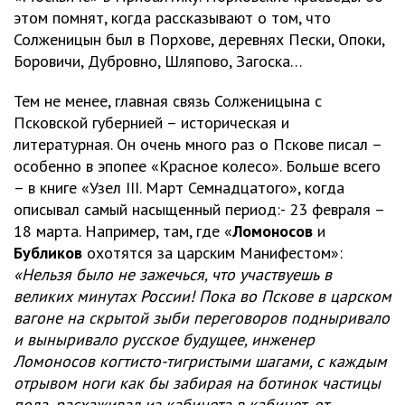
этом помнят, когда рассказывают о том, что
Солженицын был в Порхове, деревнях Пески, Опоки,
Боровичи, Дубровно, Шляпово, Загоска…
Тем не менее, главная связь Солженицына с
Псковской губернией – историческая и
литературная. Он очень много раз о Пскове писал –
особенно в эпопее «Красное колесо». Больше всего
– в книге «Узел III. Март Семнадцатого», когда
описывал самый насыщенный период:- 23 февраля –
18 марта. Например, там, где «
Ломоносов
и
Бубликов
охотятся за царским Манифестом»:
«Нельзя было не зажечься, что участвуешь в
великих минутах России! Пока во Пскове в царском
вагоне на скрытой зыби переговоров подныривало
и выныривало русское будущее, инженер
Ломоносов когтисто-тигристыми шагами, с каждым
отрывом ноги как бы забирая на ботинок частицы
пола, расхаживал из кабинета в кабинет, от