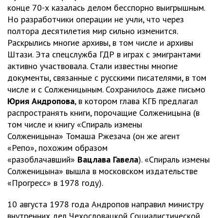
конце 70-х казалась делом бесспорно выигрышным.
Но разработчики операции не учли, что через
полтора десятилетия мир сильно изменится.
Раскрылись многие архивы, в том числе и архивы
Штази. Эта спецслужба ГДР в играх с эмигрантами
активно участвовала. Стали известны многие
документы, связанные с русскими писателями, в том
числе и с Солженицыным. Сохранилось даже письмо
Юрия Андропова
, в котором глава КГБ предлагал
распространять книги, порочащие Солженицына (в
том числе и книгу «Спираль измены
Солженицына» Томаша Ржезача (он же агент
«Репо», похожим образом
«разоблачавший»
Вацлава Гавела
). «Спираль измены
Солженицына» вышла в московском издательстве
«Прогресс» в 1978 году).
10 августа 1978 года Андропов направил министру
внутренних дел Чехословацкой Социалистической