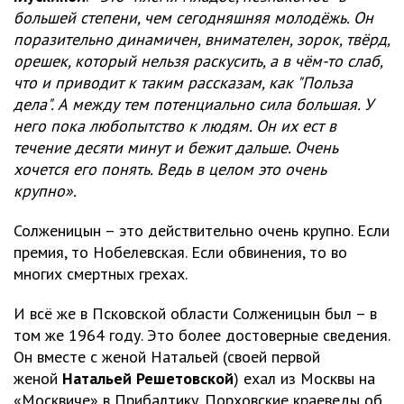
большей степени, чем сегодняшняя молодёжь. Он
поразительно динамичен, внимателен, зорок, твёрд,
орешек, который нельзя раскусить, а в чём-то слаб,
что и приводит к таким рассказам, как "Польза
дела". А между тем потенциально сила большая. У
него пока любопытство к людям. Он их ест в
течение десяти минут и бежит дальше. Очень
хочется его понять. Ведь в целом это очень
крупно».
Солженицын – это действительно очень крупно. Если
премия, то Нобелевская. Если обвинения, то во
многих смертных грехах.
И всё же в Псковской области Солженицын был – в
том же 1964 году. Это более достоверные сведения.
Он вместе с женой Натальей (своей первой
женой
Натальей Решетовской
) ехал из Москвы на
«Москвиче» в Прибалтику. Порховские краеведы об