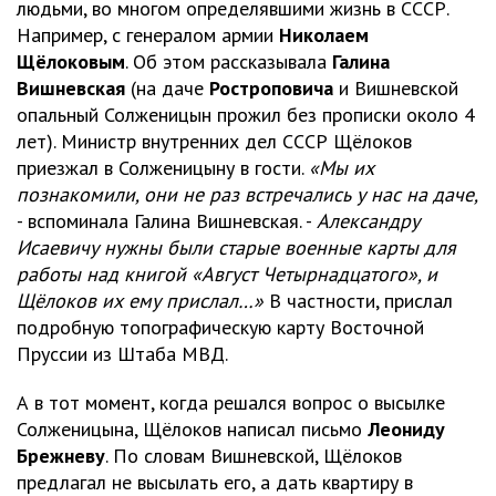
людьми, во многом определявшими жизнь в СССР.
Например, с генералом армии
Николаем
Щёлоковым
. Об этом рассказывала
Галина
Вишневская
(на даче
Ростроповича
и Вишневской
опальный Солженицын прожил без прописки около 4
лет). Министр внутренних дел СССР Щёлоков
приезжал в Солженицыну в гости.
«Мы их
познакомили, они не раз встречались у нас на даче,
- вспоминала Галина Вишневская. -
Александру
Исаевичу нужны были старые военные карты для
работы над книгой «Август Четырнадцатого», и
Щёлоков их ему прислал…»
В частности, прислал
подробную топографическую карту Восточной
Пруссии из Штаба МВД.
А в тот момент, когда решался вопрос о высылке
Солженицына, Щёлоков написал письмо
Леониду
Брежневу
. По словам Вишневской, Щёлоков
предлагал не высылать его, а дать квартиру в