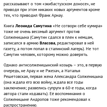
рассказывают о том «экибастузском доносе», не
приводя при этом никаких новых аргументов кроме
тех, что приводил Франк Арнау.
Книга
Леонида Самутина
«Не сотвори себе кумира»
тоже не очень весомый аргумент против
Солженицына (Самутин сдался в плен к немцам,
записался в армию
Власова
, редактировал в ней
газету, а потом попал в сталинский лагерь). Не тот
Самутин человек, которому можно доверять.
Однако антисолженицынский козырь – это, в первую
очередь, не Арау и не Ржезач, а Наталья
Решетовская, первая жена Александра Солженицына
(она ждала его всю войну, ждала все годы
заключения; развелись супруги в 60-е годы, когда
автора стали издавать). Её воспоминания о
Солженицыне Андропов тоже рекомендовал к
распространению.