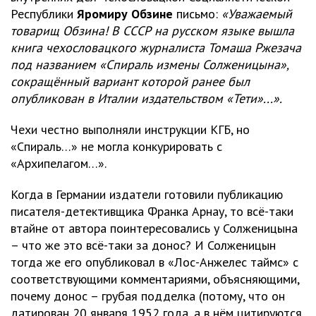
Республики
Яромиру Обзине
письмо:
«Уважаемый
товарищ Обзина! В СССР на русском языке вышла
книга чехословацкого журналиста Томаша Ржезача
под названием «Спираль измены Солженицына»,
сокращённый вариант которой ранее был
опубликован в Италии издательством «Тети»...».
Чехи честно выполняли инструкции КГБ, но
«Спираль…» не могла конкурировать с
«Архипелагом…».
Когда в Германии издатели готовили публикацию
писателя-детективщика Франка Арнау, то всё-таки
втайне от автора поинтересовались у Солженицына
– что же это всё-таки за донос? И Солженицын
тогда же его опубликовал в «Лос-Анжелес таймс» с
соответствующими комментариями, объясняющими,
почему донос – грубая подделка (потому, что он
датирован 20 января 1952 года, а в нём цитируются