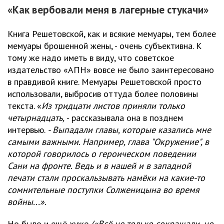
«Как вербовали меня в лагерные стукачи»
Книга Решетовской, как и всякие мемуары, тем более
мемуары брошенной жены, - очень субъективна. К
тому же надо иметь в виду, что советское
издательство «АПН» вовсе не было заинтересовано
в правдивой книге. Мемуары Решетовской просто
использовали, выбросив оттуда более половины
текста. «
Из тридцати листов приняли только
четырнадцать,
- рассказывала она в позднем
интервью.
- Выпадали главы, которые казались мне
самыми важными. Например, глава "Окружение", в
которой говорилось о героическом поведении
Сани на фронте. Ведь и в нашей и в западной
печати стали проскальзывать намёки на какие-то
сомнительные поступки Солженицына во время
войны...».
Но было и ещё хуже
(«Всё не только сокращали, но