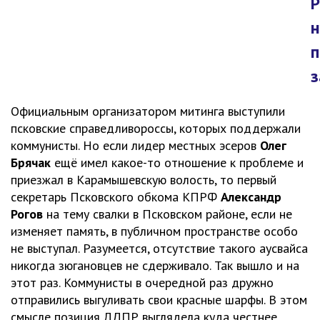
Р
з
Официальным организатором митинга выступили
псковские справедливороссы, которых поддержали
коммунисты. Но если лидер местных эсеров
Олег
Брячак
ещё имел какое-то отношение к проблеме и
приезжал в Карамышевскую волость, то первый
секретарь Псковского обкома КПРФ
Александр
Рогов
на тему свалки в Псковском районе, если не
изменяет память, в публичном пространстве особо
не выступал. Разумеется, отсутствие такого аусвайса
никогда зюгановцев не сдерживало. Так вышло и на
этот раз. Коммунисты в очередной раз дружно
отправились выгуливать свои красные шарфы. В этом
смысле позиция ЛДПР выглядела куда честнее.