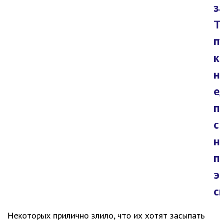
з
Т
п
к
е
п
с
н
э
с
Некоторых прилично злило, что их хотят засыпать