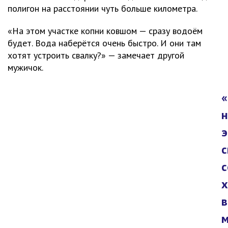
полигон на расстоянии чуть больше километра.
«На этом участке копни ковшом — сразу водоём
будет. Вода наберётся очень быстро. И они там
хотят устроить свалку?» — замечает другой
мужичок.
«
н
э
с
с
х
в
м