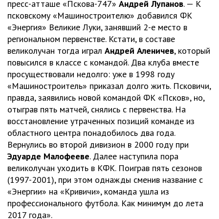
пресс-атташе «Пскова-747»
Андрей Лупанов
. — К
псковскому «Машиностроителю» добавился ФК
«Энергия» Великие Луки, занявший 2-е место в
региональном первенстве. Кстати, в составе
великолучан тогда играл
Андрей Аленичев
, который
повысился в классе с командой. Два клуба вместе
просуществовали недолго: уже в 1998 году
«Машиностроитель» приказал долго жить. Псковичи,
правда, заявились новой командой ФК «Псков», но,
отыграв пять матчей, снялись с первенства. На
восстановление утраченных позиций команде из
областного центра понадобилось два года.
Вернулись во второй дивизион в 2000 году при
Эдуарде Малофееве
. Далее наступила пора
великолучан уходить в КФК. Поиграв пять сезонов
(1997-2001), при этом однажды сменив название с
«Энергии» на «Кривичи», команда ушла из
профессионального футбола. Как минимум до лета
2017 года».