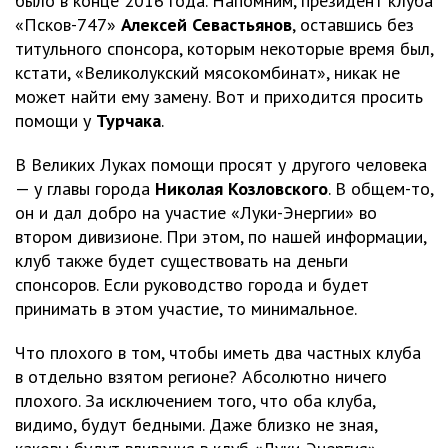
было в конце 2016 года. Напомним, президент клуба
«Псков-747»
Алексей Севастьянов
, оставшись без
титульного спонсора, которым некоторые время был,
кстати, «Великолукский мясокомбинат», никак не
может найти ему замену. Вот и приходится просить
помощи у
Турчака
.
В Великих Луках помощи просят у другого человека
— у главы города
Николая Козловского
. В общем-то,
он и дал добро на участие «Луки-Энергии» во
втором дивизионе. При этом, по нашей информации,
клуб также будет существовать на деньги
спонсоров. Если руководство города и будет
принимать в этом участие, то минимальное.
Что плохого в том, чтобы иметь два частных клуба
в отдельно взятом регионе? Абсолютно ничего
плохого. За исключением того, что оба клуба,
видимо, будут бедными. Даже близко не зная,