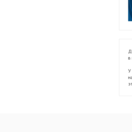
Д
в
У
н
э