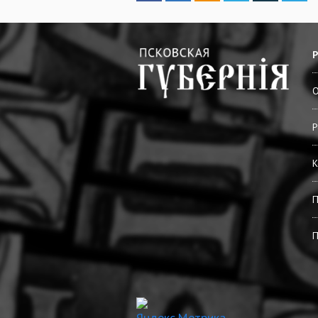
О
Р
К
П
П