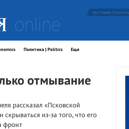
МЫ СТАВИМ ТОЧКИ НАД
onomics
Политика | Politics
Еще
олько отмывание
еля рассказал «Псковской
 скрываться из-за того, что его
а фронт