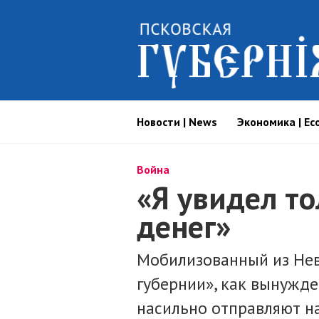
Новости | News
Экономика | Ec
Война
«Я увидел т
денег»
Мобилизованный из Нев
губернии», как вынужден
насильно отправляют н