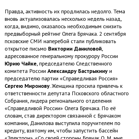
Правда, активность их продлилась недолго. Тема
вновь актуализовалась несколько недель назад,
когда, видимо, оказалось необходимым снизить
предвыборный рейтинг Олега Брячака. 2 сентября
псковские СМИ наперебой стали публиковать
открытое письмо
Виктории Даниловой
,
адресованное генеральному прокурору России
Юрию Чайке
, председателю Следственного
комитета России
Александру Бастрыкину
и
председателю партии «Справедливая Россия»
Сергею Миронову
. Женщина просила привлечь к
ответственности депутата Псковского областного
Собрания, лидера регионального отделения
«Справедливой России» Олега Брячака. По её
словам, став директором связанной с Брячаком
компании, Данилова выступила поручителем по
кредиту, взятому им, чтобы запустить бассейн
«Электрон». «Со своей стороны Брячак О. М. мне