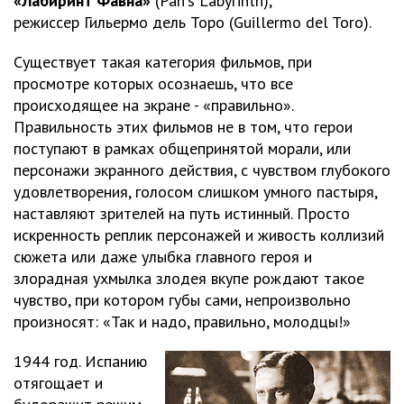
«Лабиринт Фавна»
(Pan's Labyrinth),
режиссер Гильермо дель Торо (Guillermo del Toro).
Существует такая категория фильмов, при
просмотре которых осознаешь, что все
происходящее на экране - «правильно».
Правильность этих фильмов не в том, что герои
поступают в рамках общепринятой морали, или
персонажи экранного действия, с чувством глубокого
удовлетворения, голосом слишком умного пастыря,
наставляют зрителей на путь истинный. Просто
искренность реплик персонажей и живость коллизий
сюжета или даже улыбка главного героя и
злорадная ухмылка злодея вкупе рождают такое
чувство, при котором губы сами, непроизвольно
произносят: «Так и надо, правильно, молодцы!»
1944 год. Испанию
отягощает и