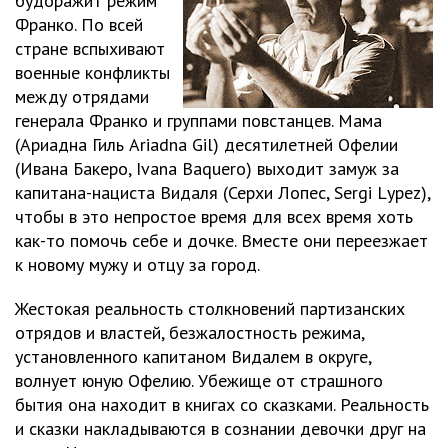
будоражит режим
Франко. По всей
стране вспыхивают
военные конфликты
между отрядами
генерала Франко и группами повстанцев. Мама
(Ариадна Гиль Ariadna Gil) десятилетней Офелии
(Ивана Бакеро, Ivana Baquero) выходит замуж за
капитана-нациста Видаля (Серхи Лопес, Sergi Lуpez),
чтобы в это непростое время для всех время хоть
как-то помочь себе и дочке. Вместе они переезжает
к новому мужу и отцу за город.
Жестокая реальность столкновений партизанских
отрядов и властей, безжалостность режима,
установленного капитаном Видалем в округе,
волнует юную Офелию. Убежище от страшного
бытия она находит в книгах со сказками. Реальность
и сказки накладываются в сознании девочки друг на