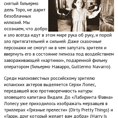
снятый Гильермо
дель Торо, не дарит
безоблачных
иллюзий. Мы
осознаем, что добро
и зло всегда идут в этом мире рука об руку, и порой
зло притягательней и сильней. Даже сказочные
персонажи не смогут ни в чем запутать зрителя и
ввергнуть его в состояние гипноза под воздействием
завораживающей «картинки», подаренной фильму
оператором (Гильермо Наварро, Guillermo Navarro).
Среди малоизвестных российскому зрителю
испанских актеров выделяется Серхи Лопес,
передавшей всю противоречивость натуры
зловещего капитана Видаля. До «Лабиринта Фавна»
Лопесу уже приходилось изображать мерзавцев в
триллерах «Грязные прелести» (Dirty Pretty Things) и
«Гарри, друг который желает вам добра» (Harry Is