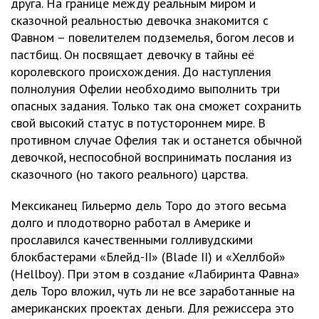
друга. На границе между реальным миром и
сказочной реальностью девочка знакомится с
Фавном – повелителем подземелья, богом лесов и
пастбищ. Он посвящает девочку в тайны её
королевского происхождения. До наступления
полнолуния Офелии необходимо выполнить три
опасных задания. Только так она сможет сохранить
свой высокий статус в потустороннем мире. В
противном случае Офелия так и останется обычной
девочкой, неспособной воспринимать послания из
сказочного (но такого реального) царства.
Мексиканец Гильермо дель Торо до этого весьма
долго и плодотворно работал в Америке и
прославился качественными голливудскими
блокбастерами «Блейд-II» (Blade II) и «Хеллбой»
(Hellboy). При этом в создание «Лабиринта Фавна»
дель Торо вложил, чуть ли не все заработанные на
американских проектах деньги. Для режиссера это