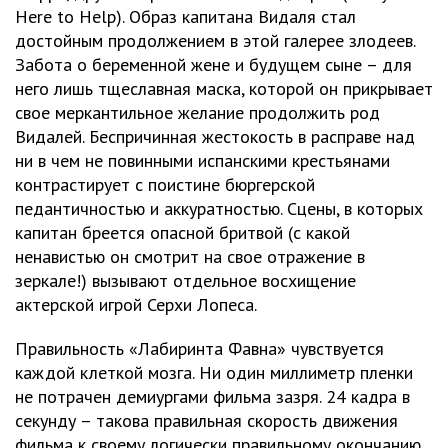
Here to Help). Образ капитана Видаля стал
достойным продолжением в этой галерее злодеев.
Забота о беременной жене и будущем сыне – для
него лишь тщеславная маска, которой он прикрывает
свое меркантильное желание продолжить род
Видалей. Беспричинная жестокость в расправе над
ни в чем не повинными испанскими крестьянами
контрастирует с поистине бюргерской
педантичностью и аккуратностью. Сцены, в которых
капитан бреется опасной бритвой (с какой
ненавистью он смотрит на свое отражение в
зеркале!) вызывают отдельное восхищение
актерской игрой Серхи Лопеса.
Правильность «Лабиринта Фавна» чувствуется
каждой клеткой мозга. Ни один миллиметр пленки
не потрачен демиургами фильма зазря. 24 кадра в
секунду – такова правильная скорость движения
фильма к своему логически правильному окончанию