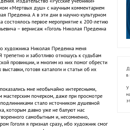
идения. Издательство «Русские учебники»
мом «Мертвых душ» с научным комментарием
ая Предеина. А в эти дни в научно-культурном
а состоялось первое мероприятие к 200-летию
ьевича – вернисаж «Гоголь Николая Предеина
го художника Николая Предеина меня
Я трепетно и заботливо отношусь к судьбам
кой провинции, и многим из них помог обрести
Д
х выставки, готовя каталоги и статьи об их
в
У
 показались мне необычайно интересными,
н
 мастерским почерком, даже при просмотре
э
с подлинниками стало источником душевной
ха, которым давно уже не балуют нас
творенного самобытным и, несомненно,
ом Гоголя я признал сразу, ибо художник смог