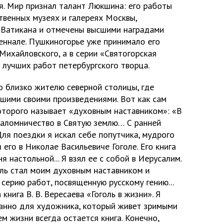
. Мир признал талант Люкшина: его работы
твенных музеях и галереях Москвы,
, Ватикана и отмечены высшими наградами
еннале. Пушкиногорье уже принимало его
Михайловского, а в серии «Святогорская
 лучших работ петербургского творца.
но близко жителю северной столицы, где
чшими своими произведениями. Вот как сам
которого называет «духовным наставником»: «В
паломничество в Святую землю… С ранней
ля поездки я искал себе попутчика, мудрого
 его в Николае Васильевиче Гоголе. Его книга
 настольной... Я взял ее с собой в Иерусалим.
оль стал моим духовным наставником и
 серию работ, посвященную русскому гению...
книга В. В. Вересаева «Гоголь в жизни». Я
ранно для художника, который живет зримыми
 жизни всегда остается книга. Конечно,