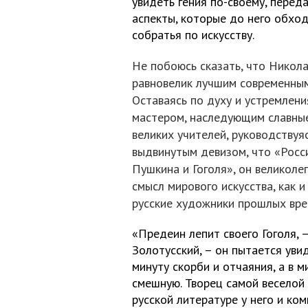
увидеть гения по-своему, перед
аспекты, которые до него обхо
собратья по искусству.
Не побоюсь сказать, что Никол
равновелик лучшим современным
Оставаясь по духу и устремлени
мастером, наследующим славны
великих учителей, руководствуя
выдвинутым девизом, что «Росс
Пушкина и Гоголя», он великоле
смысл мирового искусства, как и
русские художники прошлых вре
«Предеин лепит своего Гоголя, 
Золотусский, – он пытается увид
минуту скорби и отчаяния, а в м
смешную. Творец самой веселой
русской литературе у него и ком