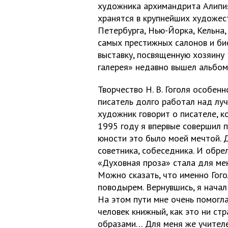
художника архимандрита Алипия
хранятся в крупнейших художес
Петербурга, Нью-Йорка, Кельна
самых престижных салонов и би
выставку, посвященную хозяину 
галерея» недавно вышел альбом
Творчество Н. В. Гоголя особен
писатель долго работал над лу
художник говорит о писателе, 
1995 году я впервые совершил 
юности это было моей мечтой. Д
советника, собеседника. И обрел
«Духовная проза» стала для меня
Можно сказать, что именно Гог
поводырем. Вернувшись, я начал
На этом пути мне очень помогла 
человек книжный, как это ни ст
образами… Для меня же учителем