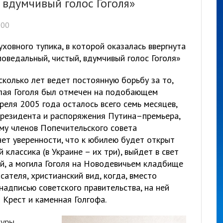
 вдумчивый голос Гоголя»
:00
уховного тупика, в которой оказалась ввергнута
оведальный, чистый, вдумчивый голос Гоголя»
колько лет ведет постоянную борьбу за то,
лая Гоголя был отмечен на подобающем
реля 2005 года осталось всего семь месяцев,
президента и распоряжения Путина–премьера,
му членов Попечительского совета
 нет уверенности, что к юбилею будет открыт
й классика (в Украине – их три), выйдет в свет
й, а могила Гоголя на Новодевичьем кладбище
сателя, христианский вид, когда, вместо
надписью советского правительства, на ней
 Крест и каменная Голгофа.
уры,