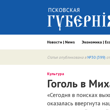
Новости | News
Экономика | Ec
Статья опубликована в
№30 (399)
от
Культура
Гоголь в Ми
«Сегодня в поисках вых
оказалась ввергнута на