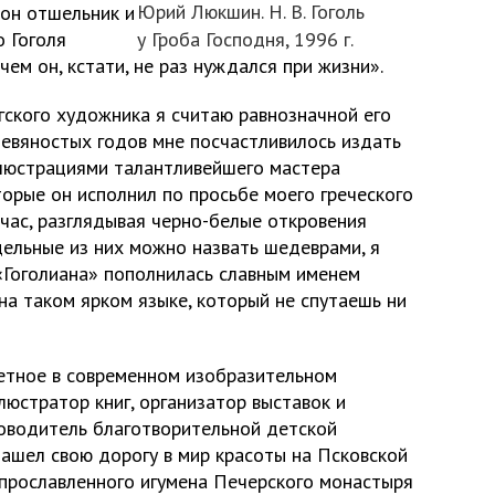
Юрий Люкшин. Н. В. Гоголь
 он отшельник и
о Гоголя
у Гроба Господня, 1996 г.
 чем он, кстати, не раз нуждался при жизни».
гского художника я считаю равнозначной его
девяностых годов мне посчастливилось издать
люстрациями талантливейшего мастера
орые он исполнил по просьбе моего греческого
час, разглядывая черно-белые откровения
дельные из них можно назвать шедеврами, я
«Гоголиана» пополнилась славным именем
на таком ярком языке, который не спутаешь ни
етное в современном изобразительном
ллюстратор книг, организатор выставок и
ководитель благотворительной детской
нашел свою дорогу в мир красоты на Псковской
 прославленного игумена Печерского монастыря