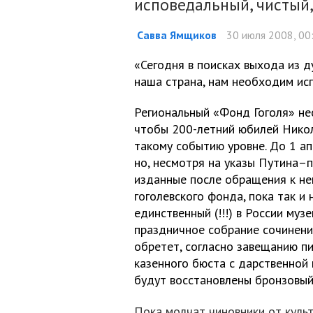
исповедальный, чистый,
Савва Ямщиков
30 июля 2008, 00
«Сегодня в поисках выхода из д
наша страна, нам необходим исп
Региональный «Фонд Гоголя» нес
чтобы 200-летний юбилей Нико
такому событию уровне. До 1 ап
но, несмотря на указы Путина–
изданные после обращения к не
гоголевского фонда, пока так и
единственный (!!!) в России музе
праздничное собрание сочинени
обретет, согласно завещанию пи
казенного бюста с дарственной 
будут восстановлены бронзовый
Пока молчат чиновники от культ