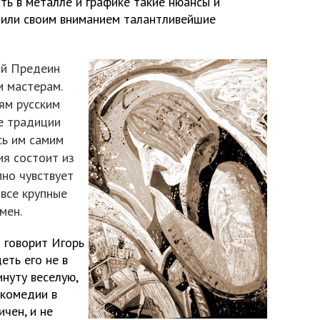
ать в металле и графике такие нюансы и
дили своим вниманием талантливейшие
ай Предеин
 мастерам.
ям русским
е традиции
сь им самим
ия состоит из
пно чувствует
 все крупные
мен.
– говорит Игорь
еть его не в
инуту веселую,
 комедии в
ичен, и не