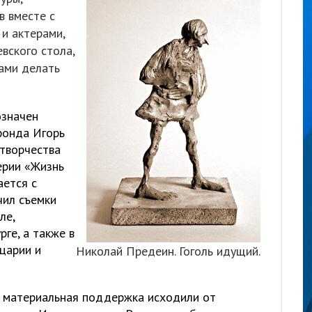
в вместе с
и актерами,
вского стола,
ами делать
значен
фонда Игорь
 творчества
серии «Жизнь
ается с
чил съемки
ле,
ге, а также в
царии и
Николай Предеин. Гоголь идущий.
и материальная поддержка исходили от