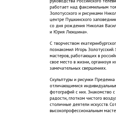
руководства Российского телев
работает над факсимильным то
Золотусского и рисунками Никол
центре Пушкинского заповедник
со дня рождения Николая Васил
и Юрия Люкшина».
С творчеством екатеринбургско
познакомил Игорь Золотусский. 
мастеров, работающих в российс
свое место в жизни, организуя и
замечательных свершениях.
Скульптуры и рисунки Предеина
отличающимися индивидуальным
фотографий с них. Знакомство 
радости, глотком чистого возду
столичные деятели искусств. Со
высокопрофессиональным мастер