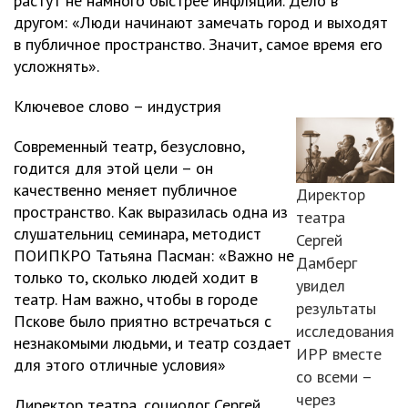
растут не намного быстрее инфляции. Дело в
другом: «Люди начинают замечать город и выходят
в публичное пространство. Значит, самое время его
усложнять».
Ключевое слово – индустрия
Современный театр, безусловно,
годится для этой цели – он
качественно меняет публичное
Директор
пространство. Как выразилась одна из
театра
слушательниц семинара, методист
Сергей
ПОИПКРО Татьяна Пасман: «Важно не
Дамберг
только то, сколько людей ходит в
увидел
театр. Нам важно, чтобы в городе
результаты
Пскове было приятно встречаться с
исследования
незнакомыми людьми, и театр создает
ИРР вместе
для этого отличные условия»
со всеми –
через
Директор театра, социолог Сергей