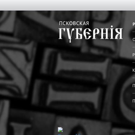
О
Р
К
П
П