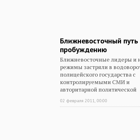
Ближневосточный путь 
пробуждению
Ближневосточные лидеры и 
режимы застряли в водоворо
полицейского государства с
контролируемыми СМИ и
авторитарной политической
культурой, пропитанной стра
02 февраля 2011, 00:00
нетерпимостью