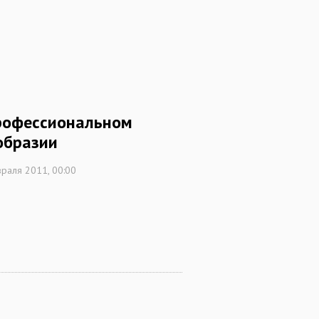
рофессиональном
образии
раля 2011, 00:00