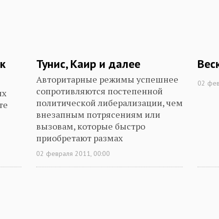
к
Тунис, Каир и далее
Вес
Авторитарные режимы успешнее
02 фев
сопротивляются постепенной
их
политической либерализации, чем
те
внезапным потрясениям или
вызовам, которые быстро
приобретают размах
хом и
02 февраля 2011, 00:00