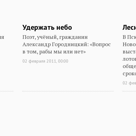
Удержать небо
Лес
ия
Поэт, учёный, гражданин
В Пс
Александр Городницкий: «Вопрос
Ново
в том, рабы мы или нет»
выст
лото
02 февраля 2011, 00:00
обще
срок
02 фев