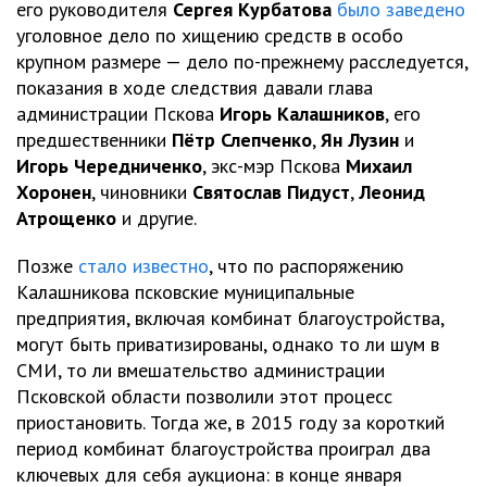
его руководителя
Сергея Курбатова
было заведено
уголовное дело по хищению средств в особо
крупном размере — дело по-прежнему расследуется,
показания в ходе следствия давали глава
администрации Пскова
Игорь Калашников
, его
предшественники
Пётр Слепченко
,
Ян Лузин
и
Игорь Чередниченко
, экс-мэр Пскова
Михаил
Хоронен
, чиновники
Святослав Пидуст
,
Леонид
Атрощенко
и другие.
Позже
стало известно
, что по распоряжению
Калашникова псковские муниципальные
предприятия, включая комбинат благоустройства,
могут быть приватизированы, однако то ли шум в
СМИ, то ли вмешательство администрации
Псковской области позволили этот процесс
приостановить. Тогда же, в 2015 году за короткий
период комбинат благоустройства проиграл два
ключевых для себя аукциона: в конце января