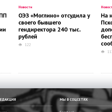
Новости
Новос
АПП
ОЭЗ «Моглино» отсудила у
На 
своего бывшего
Пск
ии
гендиректора 240 тыс.
доп
рублей
бес
соо
122
11
РЕДАКЦИЯ
МЫ В СОЦСЕТЯХ