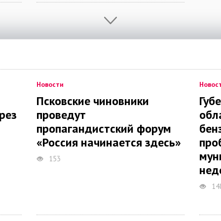
Новости
Новос
Псковские чиновники
Губ
рез
проведут
обл
пропагандистский форум
бен
«Россия начинается здесь»
про
мун
153
нед
14