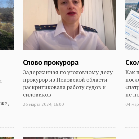
Слово прокурора
Ско
Задержанная по уголовному делу
Как 
прокурор из Псковской области
посл
и
раскритиковала работу судов и
«пат
силовиков
не п
оже,
26 марта 2024, 16:00
04 мар