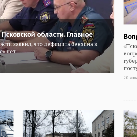
 Псковской области. Главное
Воп
асти заявил, что дефицита бензина в
«Пск
е» нет
вопр
губе
пост
20 янв