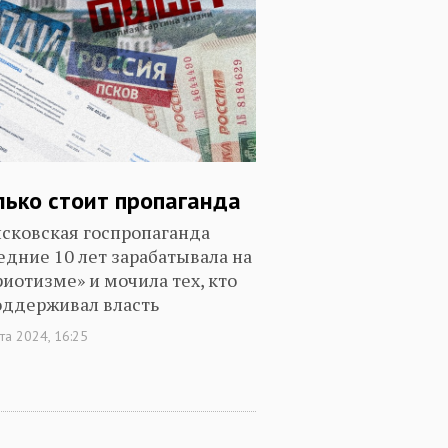
лько стоит пропаганда
псковская госпропаганда
едние 10 лет зарабатывала на
риотизме» и мочила тех, кто
оддерживал власть
та 2024, 16:25