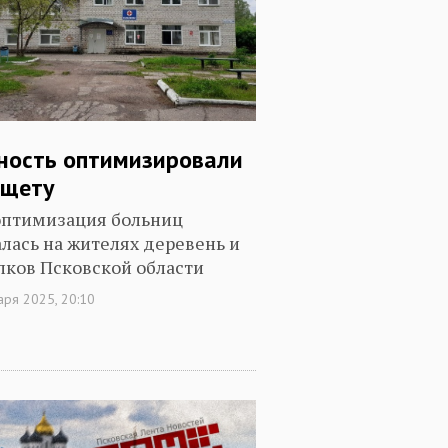
ность оптимизировали
ищету
оптимизация больниц
алась на жителях деревень и
лков Псковской области
аря 2025, 20:10