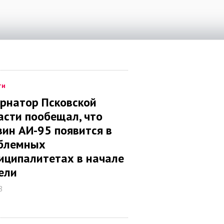
ти
ернатор Псковской
асти пообещал, что
зин АИ-95 появится в
блемных
иципалитетах в начале
ели
8