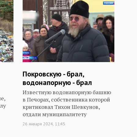
Покровскую - брал,
водонапорную - брал
Известную водонапорную башню
е,
в Печорах, собственника которой
илу
критиковал Тихон Шевкунов,
отдали муниципалитету
26 января 2024, 11:45