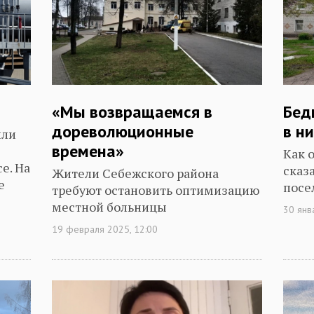
«Мы возвращаемся в
Бед
дореволюционные
в н
или
времена»
Как 
е. На
сказ
Жители Себежского района
е
посе
требуют остановить оптимизацию
местной больницы
30 янв
19 февраля 2025, 12:00