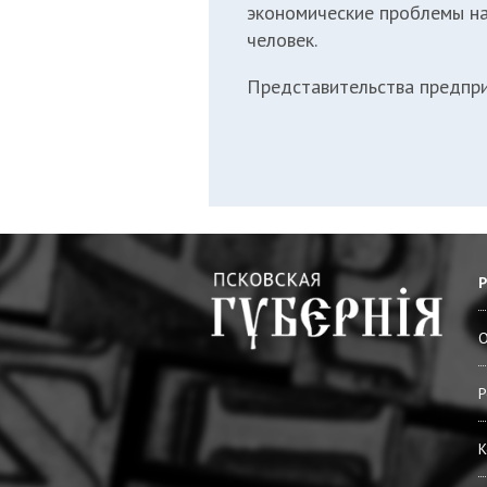
экономические проблемы
н
человек.
Представительства предпри
О
Р
К