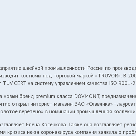
дприятие швейной промышленности России по производс
изводит костюмы под торговой маркой «TRUVOR». В 200
TUV CERT на систему управлением качества ISO 9001-2
а новый бренд premium класса DOVMONT, предназначенн
тие открыл интернет-магазин. ЗАО «Славянка» - лауреа
олотое веретено» в номинации промышленная коллекци
озглавляет Елена Косенкова. Также она возглавляет рег
емя кризиса из-за коронавируса компания
заявила
о пробл