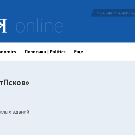
МЫ СТАВИМ ТОЧКИ НАД
onomics
Политика | Politics
Еще
тПсков»
илых зданий