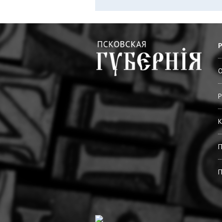
О
Р
К
П
П