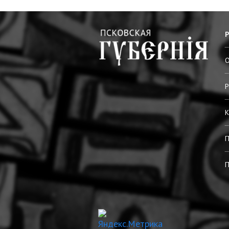
О
Р
К
П
П