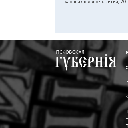
канализационных сетей, 20 
О
Р
К
П
П