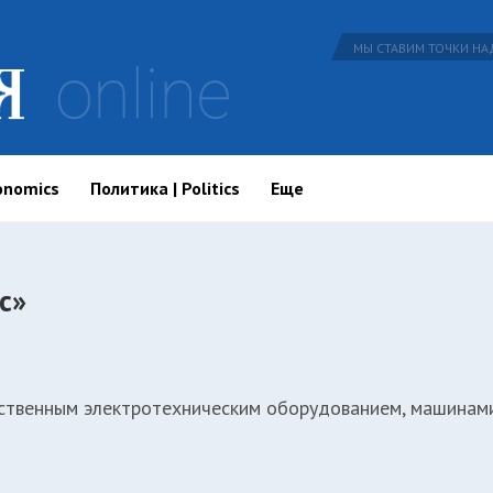
МЫ СТАВИМ ТОЧКИ НАД
onomics
Политика | Politics
Еще
с»
ственным электротехническим оборудованием, машинами