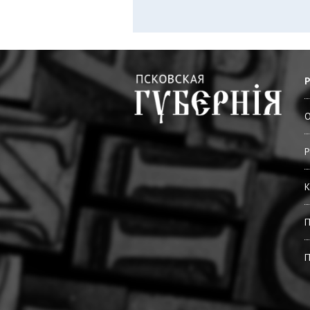
О
Р
К
П
П