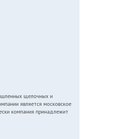
мышленных щелочных и
омпании является московское
чески компания принадлежит