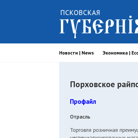
Новости | News
Экономика | Ec
Порховское райп
Профайл
Отрасль
Торговля розничная преиму
неспециализированных мага