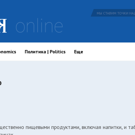
МЫ СТАВИМ ТОЧКИ НАД
onomics
Политика | Politics
Еще
о
щественно пищевыми продуктами, включая напитки, и та
зинах