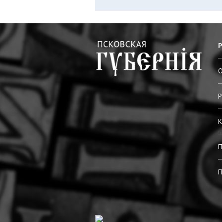
О
Р
К
П
П