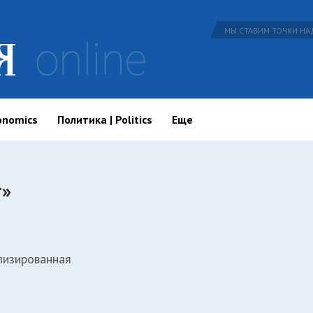
МЫ СТАВИМ ТОЧКИ НАД
onomics
Политика | Politics
Еще
т»
лизированная