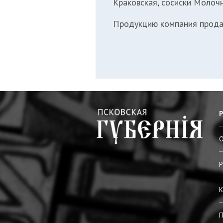
Краковская, сосиски Молоч
Продукцию компания продаё
О
Р
К
П