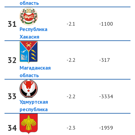
область
31
-2.1
-1100
Республика
Хакасия
32
-2.2
-317
Магаданская
область
33
-2.2
-3334
Удмуртская
республика
34
-2.3
-1959