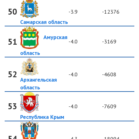
50
-3.9
-12376
Самарская область
Амурская
51
-4.0
-3169
область
52
-4.0
-4608
Архангельская
область
53
-4.0
-7609
Республика Крым
54
-4.3
-18094