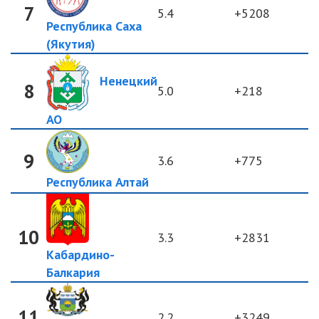
7
5.4
+5208
Республика Саха
(Якутия)
Ненецкий
8
5.0
+218
АО
9
3.6
+775
Республика Алтай
10
3.3
+2831
Кабардино-
Балкария
11
2.2
+3249