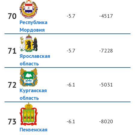
70
-5.7
-4517
Республика
Мордовия
71
-5.7
-7228
Ярославская
область
72
-6.1
-5031
Курганская
область
73
-6.1
-8020
Пензенская