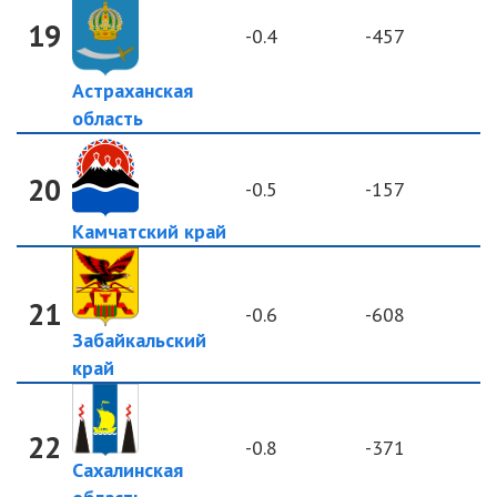
19
-0.4
-457
Астраханская
область
20
-0.5
-157
Камчатский край
21
-0.6
-608
Забайкальский
край
22
-0.8
-371
Сахалинская