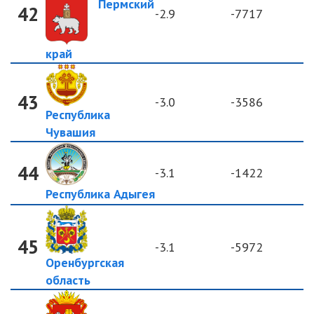
Пермский
42
-2.9
-7717
край
43
-3.0
-3586
Республика
Чувашия
44
-3.1
-1422
Республика Адыгея
45
-3.1
-5972
Оренбургская
область