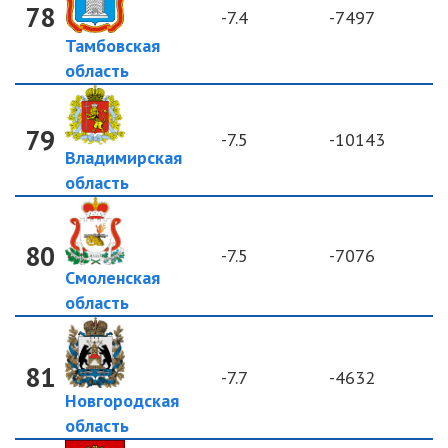
78
-7.4
-7497
Тамбовская
область
79
-7.5
-10143
Владимирская
область
80
-7.5
-7076
Смоленская
область
81
-7.7
-4632
Новгородская
область