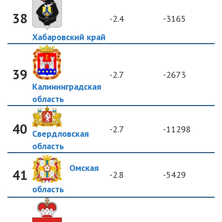
38
-2.4
-3165
Хабаровский край
39
-2.7
-2673
Калининградская
область
40
-2.7
-11298
Свердловская
область
Омская
41
-2.8
-5429
область