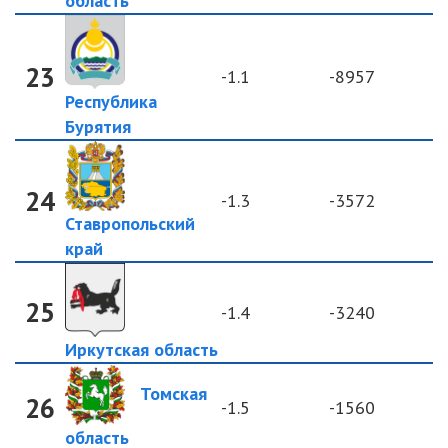
область
23
-1.1
-8957
Республика
Бурятия
24
-1.3
-3572
Ставропольский
край
25
-1.4
-3240
Иркутская область
Томская
26
-1.5
-1560
область