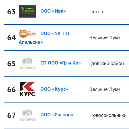
63
ООО «Ива»
Псков
ООО «УК ТЦ
64
Великие Луки
Апельсин»
65
СП ООО «Гр и Ко»
Гдовский район
66
ООО «Курс»
Великие Луки
67
ООО «Раскон»
Новосокольники