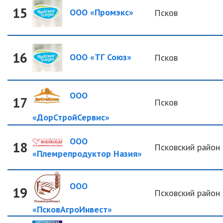
15
ООО «Промэкс»
Псков
16
ООО «ТГ Союз»
Псков
ООО
17
Псков
«ДорСтройСервис»
ООО
18
Псковский район
«Племрепродуктор Назия»
ООО
19
Псковский район
«ПсковАгроИнвест»