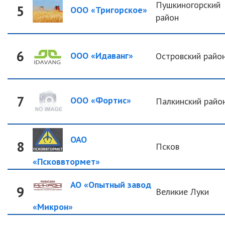
Пушкиногорский
5
ООО «Тригорское»
район
6
ООО «Идаванг»
Островский райо
7
ООО «Фортис»
Палкинский райо
ОАО
8
Псков
«Псковвтормет»
АО «Опытный завод
9
Великие Луки
«Микрон»