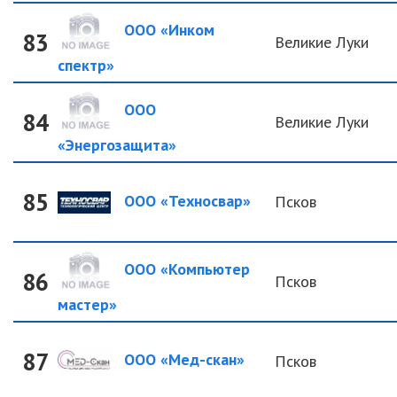
ООО «Инком
83
Великие Луки
спектр»
ООО
84
Великие Луки
«Энергозащита»
85
ООО «Техносвар»
Псков
ООО «Компьютер
86
Псков
мастер»
87
ООО «Мед-скан»
Псков