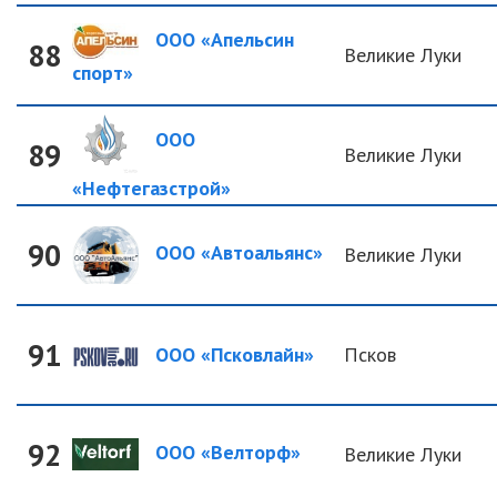
ООО «Апельсин
88
Великие Луки
спорт»
ООО
89
Великие Луки
«Нефтегазстрой»
90
ООО «Автоальянс»
Великие Луки
91
ООО «Псковлайн»
Псков
92
ООО «Велторф»
Великие Луки