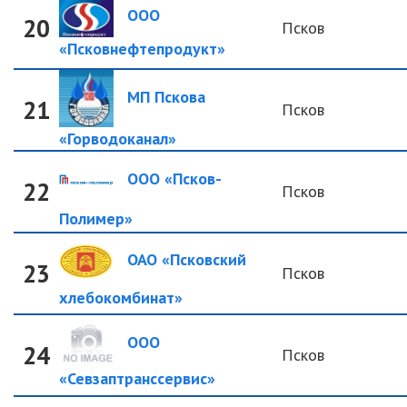
ООО
20
Псков
«Псковнефтепродукт»
МП Пскова
21
Псков
«Горводоканал»
ООО «Псков-
22
Псков
Полимер»
ОАО «Псковский
23
Псков
хлебокомбинат»
ООО
24
Псков
«Севзаптранссервис»