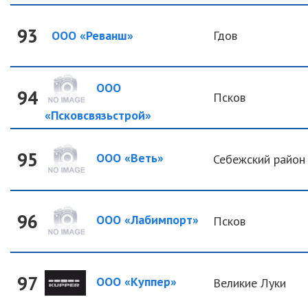
93
ООО «Реванш»
Гдов
ООО
94
Псков
«Псковсвязьстрой»
95
ООО «Веть»
Себежский район
96
ООО «Лабимпорт»
Псков
97
ООО «Куппер»
Великие Луки