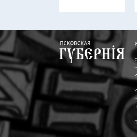
О
Р
К
П
П