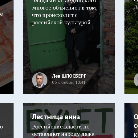
Владимира Мединского
д
многое объясняет в том,
ые
что происходит с
российской культурой
Лев ШЛОСБЕРГ
05 октября, 10:41
Лестница вниз
О
с
то
Российские власти не
оставляют народу даже
К