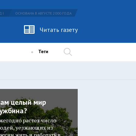
 I
ОСНОВАНА В АВГУСТЕ 2000 ГОДА
Читать газету
Теги
ам целый мир
ужбина?
жегодно растет число
юдей, уезжающих из
оссии жить и работать в