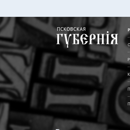
О
Р
К
П
П