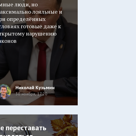
мные люди, но
аксимально лояльные и
ри определённых
словиях готовые даже к
ткрытому нарушению
аконов
Николай Кузьмин
30 ноября, 17:20
е переставать