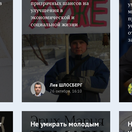
в
призрачных шансов на
у
улучшения в
м
экономической и
п
социальной жизни
у
о
з
Лев ШЛОСБЕРГ
26 октября, 16:10
т
Не умирать молодым
Н