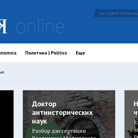
МЫ СТАВИМ ТОЧКИ НАД
onomics
Политика | Politics
Еще
ьи
Доктор
Н
антиисторических
ч
наук
Е
л
Разбор диссертации
Р