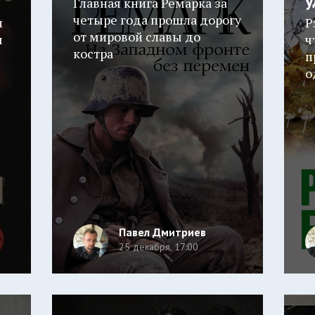
у
Главная книга Ремарка за
четыре года прошла дорогу
и
Р
от мировой славы до
я
ч
костра
п
о
Павел Дмитриев
25 декабря, 17:00