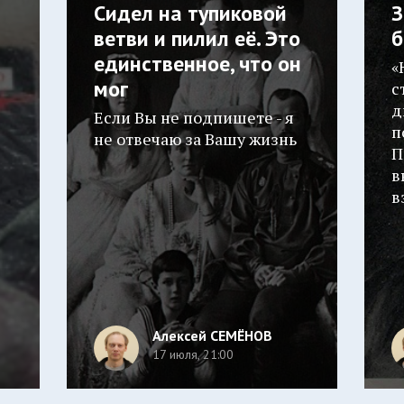
Сидел на тупиковой
З
ветви и пилил её. Это
б
единственное, что он
«
мог
с
д
Если Вы не подпишете - я
п
не отвечаю за Вашу жизнь
П
в
в
Алексей СЕМЁНОВ
17 июля, 21:00