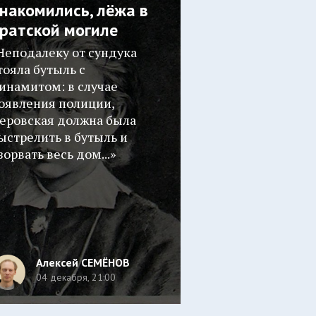
накомились, лёжа в
ратской могиле
Неподалеку от сундука
тояла бутыль с
инамитом: в случае
оявления полиции,
еровская должна была
ыстрелить в бутыль и
зорвать весь дом...»
Алексей СЕМЁНОВ
04 декабря, 21:00