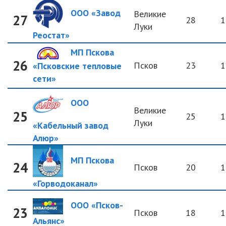
ООО «Завод
Великие
27
28
1
Луки
Реостат»
МП Пскова
26
Псков
23
1
«Псковские тепловые
сети»
ООО
Великие
25
25
1
Луки
«Кабельный завод
Алюр»
МП Пскова
24
Псков
20
1
«Горводоканал»
ООО «Псков-
23
Псков
18
1
Альянс»