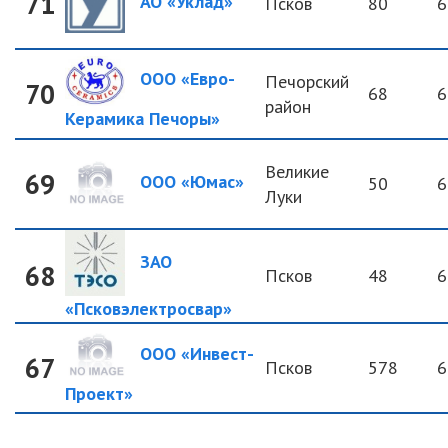
71
АО «Уклад»
Псков
80
6
ООО «Евро-
Печорский
70
68
6
район
Керамика Печоры»
Великие
69
ООО «Юмас»
50
6
Луки
ЗАО
68
Псков
48
6
«Псковэлектросвар»
ООО «Инвест-
67
Псков
578
6
Проект»