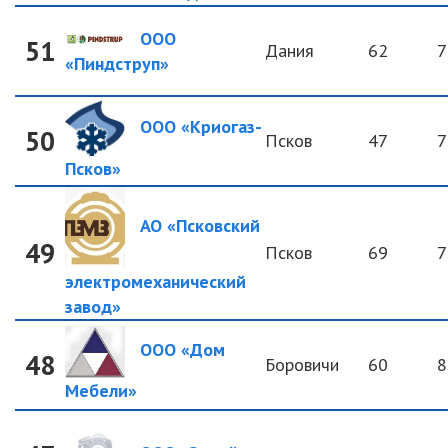
ООО
51
Дания
62
7
«Пиндструп»
ООО «Криогаз-
50
Псков
47
7
Псков»
АО «Псковский
49
Псков
69
7
электромеханический
завод»
ООО «Дом
48
Боровичи
60
8
Мебели»