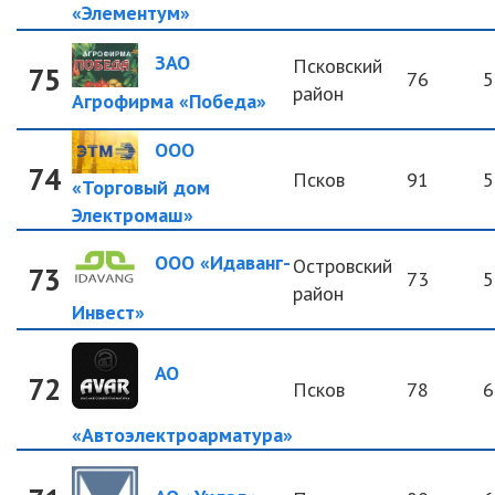
«Элементум»
ЗАО
Псковский
75
76
5
район
Агрофирма «Победа»
ООО
74
Псков
91
5
«Торговый дом
Электромаш»
ООО «Идаванг-
Островский
73
73
5
район
Инвест»
АО
72
Псков
78
6
«Автоэлектроарматура»