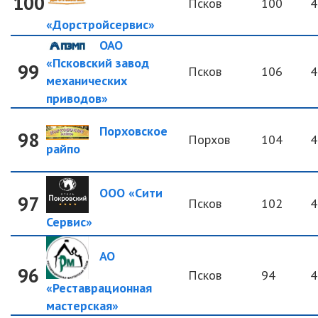
100
Псков
100
4
«Дорстройсервис»
ОАО
«Псковский завод
99
Псков
106
4
механических
приводов»
Порховское
98
Порхов
104
4
райпо
ООО «Сити
97
Псков
102
4
Сервис»
АО
96
Псков
94
4
«Реставрационная
мастерская»