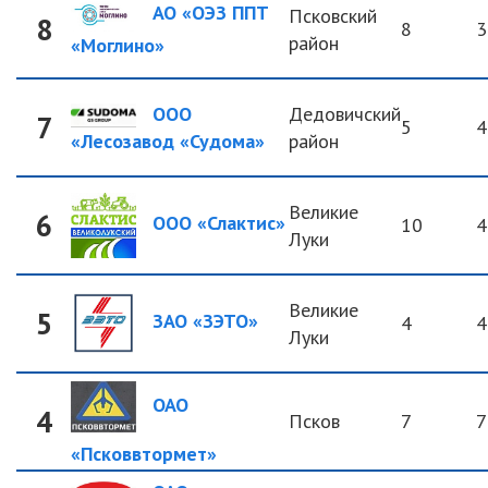
АО «ОЭЗ ППТ
Псковский
8
8
3
район
«Моглино»
ООО
Дедовичский
7
5
4
район
«Лесозавод «Судома»
Великие
6
ООО «Слактис»
10
4
Луки
Великие
5
ЗАО «ЗЭТО»
4
4
Луки
ОАО
4
Псков
7
7
«Псковвтормет»