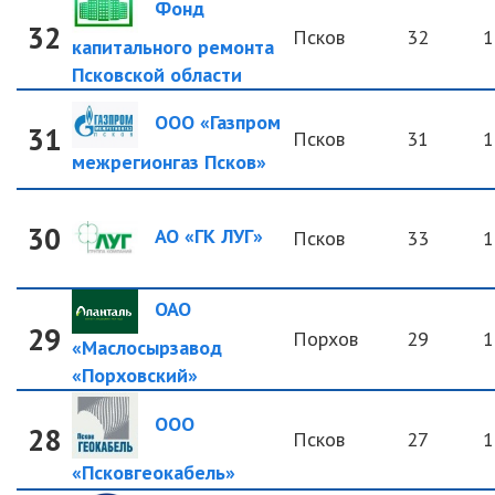
Фонд
32
Псков
32
1
капитального ремонта
Псковской области
ООО «Газпром
31
Псков
31
1
межрегионгаз Псков»
30
АО «ГК ЛУГ»
Псков
33
1
ОАО
29
Порхов
29
1
«Маслосырзавод
«Порховский»
ООО
28
Псков
27
1
«Псковгеокабель»