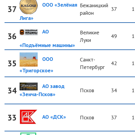
ООО «Зелёная
Бежаницкий
37
37
1
район
Лига»
АО
Великие
36
49
1
Луки
«Подъёмные машины»
ООО
Санкт-
35
42
1
Петербург
«Тригорское»
АО завод
34
Псков
34
1
«Зенча-Псков»
33
АО «ДСК»
Псков
37
1