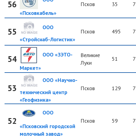
56
Псков
35
7
«Псковкабель»
ООО
55
Псков
495
7
«Стройснаб-Логистик»
ООО «ЗЭТО-
Великие
54
51
7
Луки
Маркет»
ООО «Научно-
53
Псков
129
7
технический центр
«Геофизика»
ООО
52
Псков
59
7
«Псковский городской
молочный завод»