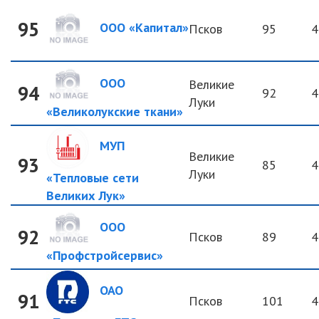
95
ООО «Капитал»
Псков
95
4
ООО
Великие
94
92
4
Луки
«Великолукские ткани»
МУП
Великие
93
85
4
Луки
«Тепловые сети
Великих Лук»
ООО
92
Псков
89
4
«Профстройсервис»
ОАО
91
Псков
101
4