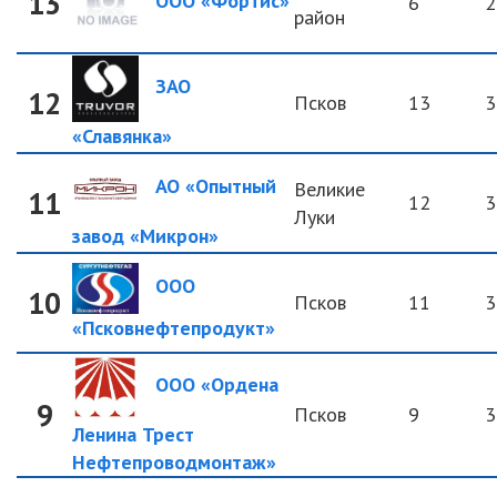
13
ООО «Фортис»
6
2
район
ЗАО
12
Псков
13
3
«Славянка»
АО «Опытный
Великие
11
12
3
Луки
завод «Микрон»
ООО
10
Псков
11
3
«Псковнефтепродукт»
ООО «Ордена
9
Псков
9
3
Ленина Трест
Нефтепроводмонтаж»