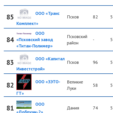
ООО «Транс
85
Псков
82
5
Комплект»
ООО
Псковский
84
«Псковский завод
-
5
район
«Титан-Полимер»
ООО «Капитал
83
Псков
96
5
Инвестстрой»
ООО «ЗЭТО-
Великие
82
58
5
Луки
ГТ»
ООО
81
Дания
74
5
«Добручи-2»