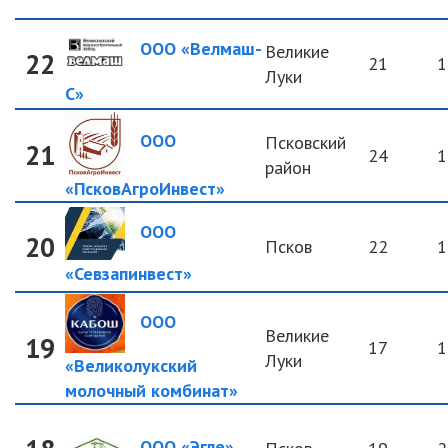
ООО «Велмаш-
Великие
22
21
1
Луки
С»
ООО
Псковский
21
24
1
район
«ПсковАгроИнвест»
ООО
20
Псков
22
1
«Севзапинвест»
ООО
Великие
19
17
1
Луки
«Великолукский
молочный комбинат»
ООО «Эгле»