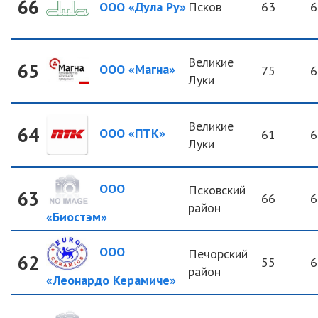
66
ООО «Дула Ру»
Псков
63
6
Великие
65
ООО «Магна»
75
6
Луки
Великие
64
ООО «ПТК»
61
6
Луки
ООО
Псковский
63
66
6
район
«Биостэм»
ООО
Печорский
62
55
6
район
«Леонардо Керамиче»