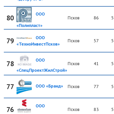
ООО
80
Псков
86
5
«Полипласт»
ООО
79
Псков
57
5
«ТехноИнвестПсков»
ООО
78
Псков
41
5
«СпецПроектЖилСтрой»
77
ООО «Бранд»
Псков
77
5
ООО
76
Псков
83
5