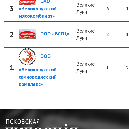
ОАО
Великие
3
3
1
«Великолукский
Луки
мясокомбинат»
Великие
2
ООО «ВСГЦ»
2
1
Луки
ООО
Великие
1
1
2
«Великолукский
Луки
свиноводческий
комплекс»