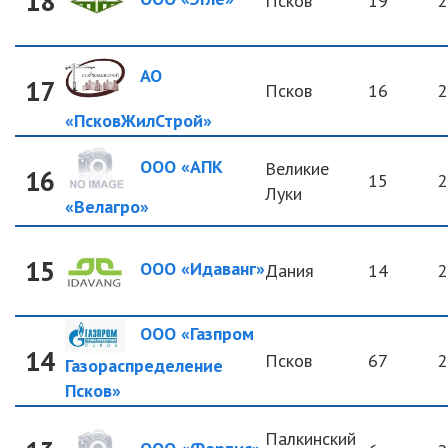
18
Псков
19
2
АО
17
Псков
16
2
«ПсковЖилСтрой»
ООО «АПК
Великие
16
15
2
Луки
«Велагро»
15
ООО «Идаванг»
Дания
14
2
ООО «Газпром
14
Псков
67
2
Газораспределение
Псков»
Палкинский