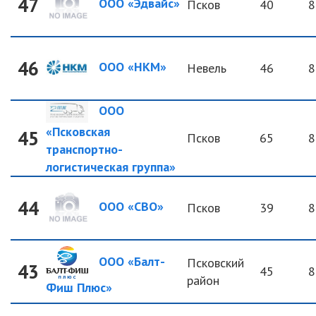
47
ООО «Эдвайс»
Псков
40
8
46
ООО «НКМ»
Невель
46
8
ООО
«Псковская
45
Псков
65
8
транспортно-
логистическая группа»
44
ООО «СВО»
Псков
39
8
ООО «Балт-
Псковский
43
45
8
район
Фиш Плюс»