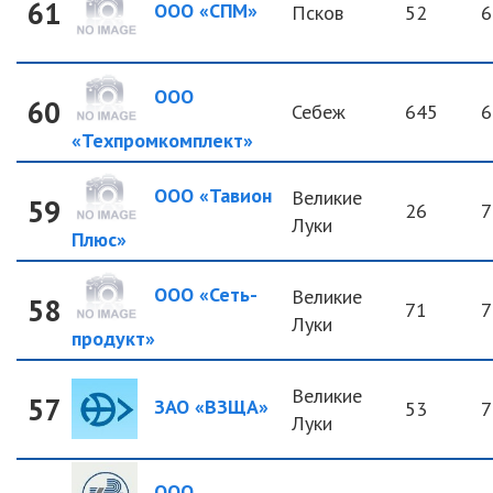
61
ООО «СПМ»
Псков
52
6
ООО
60
Себеж
645
6
«Техпромкомплект»
ООО «Тавион
Великие
59
26
7
Луки
Плюс»
ООО «Сеть-
Великие
58
71
7
Луки
продукт»
Великие
57
ЗАО «ВЗЩА»
53
7
Луки
ООО