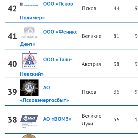
ООО «Псков-
42
Псков
44
9
Полимер»
ООО «Феникс
41
Великие
81
9
Дент»
ООО «Танн-
40
Австрия
38
9
Невский»
АО
39
Псков
36
9
«Псковэнергосбыт»
Великие
38
АО «ВОМЗ»
56
1
Луки