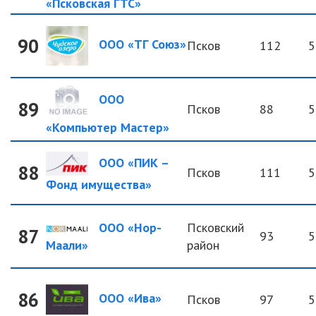
«Псковская ГТС»
90
ООО «ТГ Союз»
Псков
112
5
ООО
89
Псков
88
5
«Компьютер Мастер»
ООО «ПИК –
88
Псков
111
5
Фонд имущества»
ООО «Нор-
Псковский
87
93
5
Маали»
район
86
ООО «Ива»
Псков
97
5