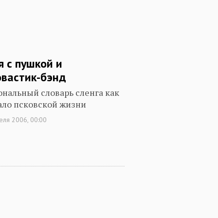
я с пушкой и
овастик-бэнд
ональный словарь сленга как
ало псковской жизни
еля 2006, 00:00