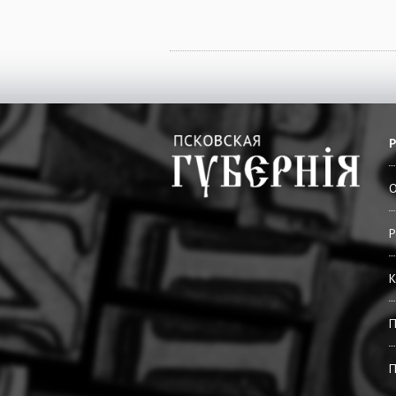
О
Р
К
П
П