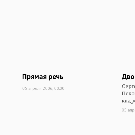
Прямая речь
Дво
Серг
05 апреля 2006, 00:00
Пско
кадр
05 апр