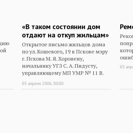
«В таком состоянии дом
Рем
отдают на откуп жильцам»
Реко
ацию
попр
Открытое письмо жильцов дома
кой
кото
по ул. Кошевого, 19 в Пскове мэру
ошиб
г. Пскова М. Я. Хоронену,
начальнику УГЗ С. А. Пидусту,
05 апр
управляющему МП УМР № 11 В.
Н.Петрову
05 апреля 2006, 00:00