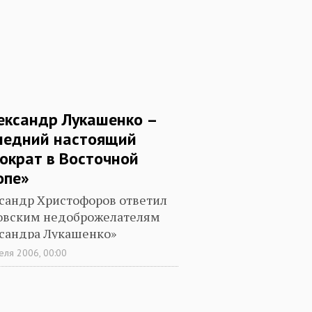
ександр Лукашенко –
ледний настоящий
ократ в Восточной
опе»
сандр Христофоров ответил
овским недоброжелателям
сандра Лукашенко»
еля 2006, 00:00