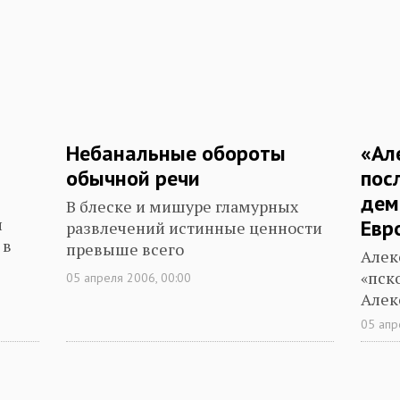
Небанальные обороты
«Ал
обычной речи
пос
дем
В блеске и мишуре гламурных
и
Евр
развлечений истинные ценности
 в
превыше всего
Алек
«пск
05 апреля 2006, 00:00
Алек
05 апр