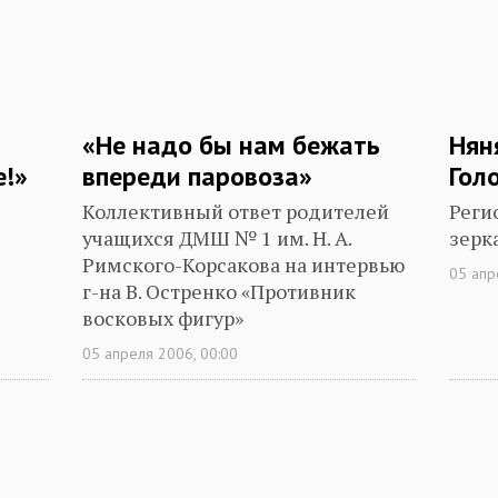
«Не надо бы нам бежать
Нян
е!»
впереди паровоза»
Гол
Коллективный ответ родителей
Реги
учащихся ДМШ № 1 им. Н. А.
зерк
Римского-Корсакова на интервью
05 апр
г-на В. Остренко «Противник
восковых фигур»
05 апреля 2006, 00:00