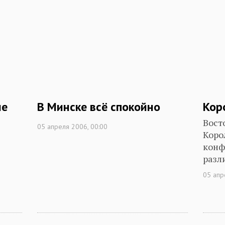
не
В Минске всё спокойно
Кор
Вост
05 апреля 2006, 00:00
Коро
конф
разл
05 апр