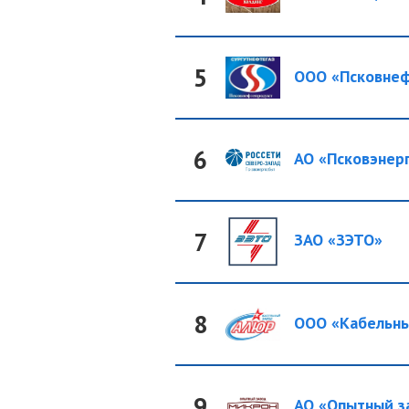
5
ООО «Псковнеф
6
АО «Псковэнерг
7
ЗАО «ЗЭТО»
8
ООО «Кабельны
9
АО «Опытный за