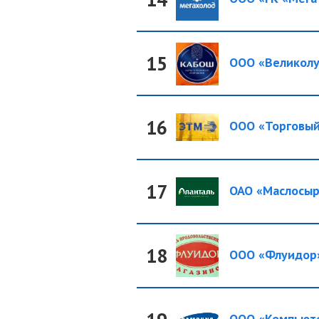
15
ООО «Великолук
16
ООО «Торговый
17
ОАО «Маслосырз
18
ООО «Флуидор
ООО «Компьюте