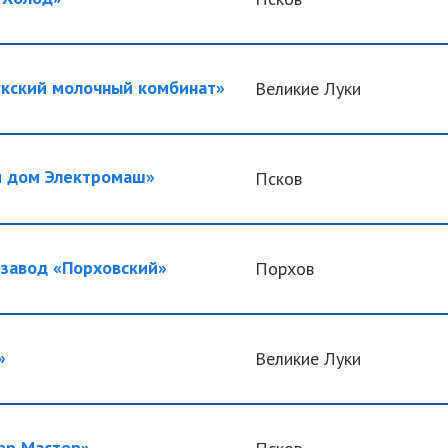
ский молочный комбинат»
Великие Луки
 дом Электромаш»
Псков
авод «Порховский»
Порхов
»
Великие Луки
р Мастер»