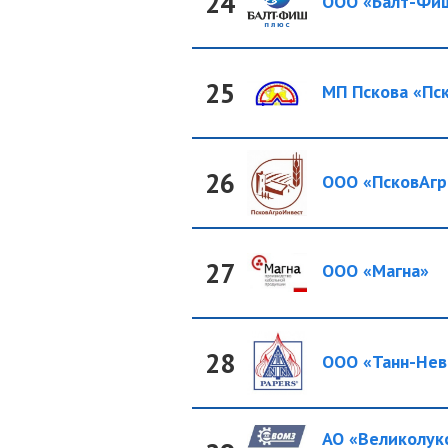
24
ООО «Балт-Фиш
25
МП Пскова «Пск
26
ООО «ПсковАгр
27
ООО «Магна»
28
ООО «Танн-Нев
АО «Великолукс