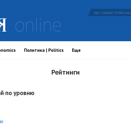
МЫ СТАВИМ ТОЧКИ НАД
onomics
Политика | Politics
Еще
Рейтинги
ий по уровню
ию