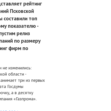
дставляет рейтинг
ний Псковской
ы составили топ
му показателю -
пустим релиз
паний по размеру
тинг фирм по
 не изменились:
кой области -
занимает три из первых
ата Госдумы
очку, а в десятку
мпания «Газпрома».