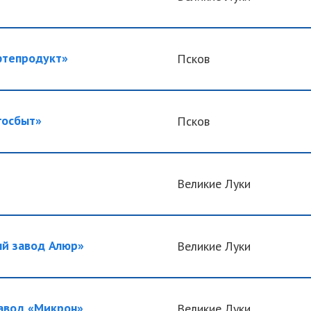
тепродукт»
Псков
осбыт»
Псков
Великие Луки
й завод Алюр»
Великие Луки
вод «Микрон»
Великие Луки