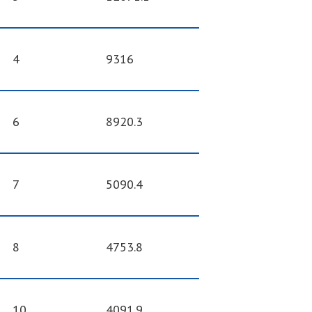
4
9316
6
8920.3
7
5090.4
8
4753.8
10
4091.9