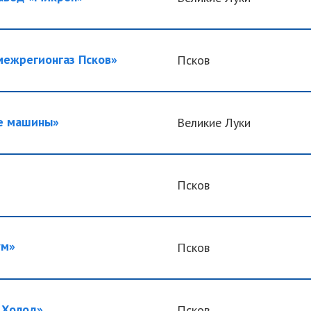
ежрегионгаз Псков»
Псков
 машины»
Великие Луки
Псков
ум»
Псков
 Холод»
Псков