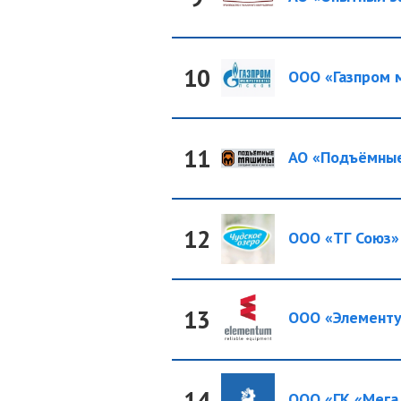
10
ООО «Газпром м
11
АО «Подъёмные
12
ООО «ТГ Союз»
13
ООО «Элемент
14
ООО «ГК «Мега