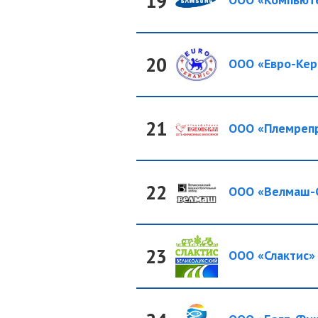
19
20
ООО «Евро-Кер
21
ООО «Племрепр
22
ООО «Велмаш-
23
ООО «Слактис»