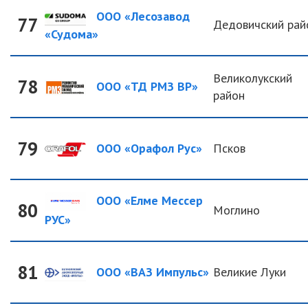
ООО «Лесозавод
77
Дедовичский рай
«Судома»
Великолукский
78
ООО «ТД РМЗ ВР»
район
79
ООО «Орафол Рус»
Псков
ООО «Елме Мессер
80
Моглино
РУС»
81
ООО «ВАЗ Импульс»
Великие Луки