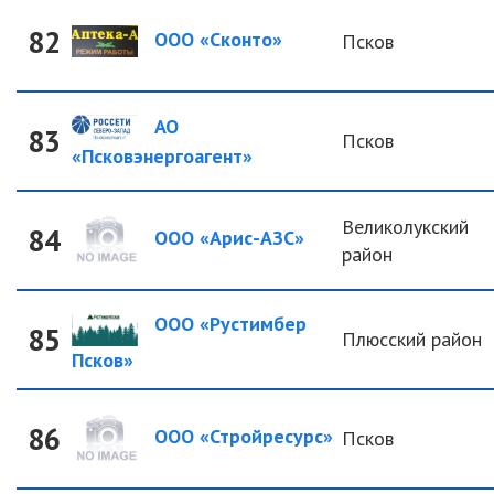
82
ООО «Сконто»
Псков
АО
83
Псков
«Псковэнергоагент»
Великолукский
84
ООО «Арис-АЗС»
район
ООО «Рустимбер
85
Плюсский район
Псков»
86
ООО «Стройресурс»
Псков