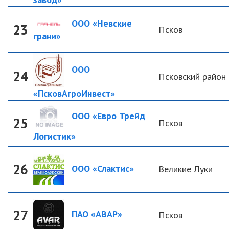
ООО «Невские
23
Псков
грани»
ООО
24
Псковский район
«ПсковАгроИнвест»
ООО «Евро Трейд
25
Псков
Логистик»
26
ООО «Слактис»
Великие Луки
27
ПАО «АВАР»
Псков