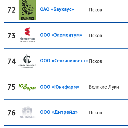
72
ОАО «Баухаус»
Псков
73
ООО «Элементум»
Псков
74
ООО «Севзапинвест»
Псков
75
ООО «Юнифарм»
Великие Луки
76
ООО «Дитрейд»
Псков