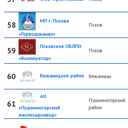
МП г. Пскова
58
Псков
«Горводоканал»
Псковское ОБЛПО
59
Псков
«Кооператор»
60
Бежаницкое райпо
Бежаницы
АО
Пушкиногорский
61
район
«Пушкиногорский
маслосырзавод»