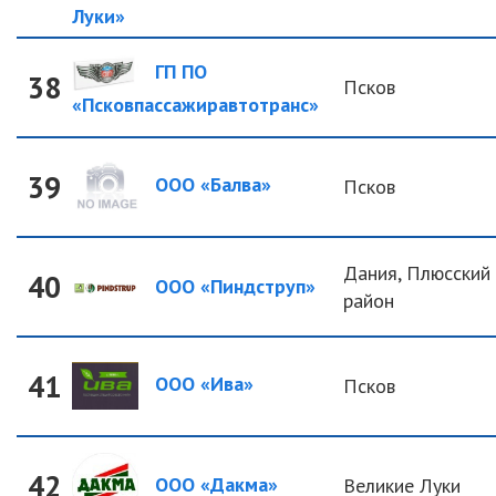
Луки»
ГП ПО
38
Псков
«Псковпассажиравтотранс»
39
ООО «Балва»
Псков
Дания, Плюсский
40
ООО «Пиндструп»
район
41
ООО «Ива»
Псков
42
ООО «Дакма»
Великие Луки