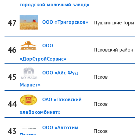
городской молочный завод»
47
ООО «Тригорское»
Пушкинские Горы
ООО
46
Псковский район
«ДорСтройСервис»
ООО «Айс Фуд
45
Псков
Маркет»
ОАО «Псковский
44
Псков
хлебокомбинат»
ООО «Автотим
43
Псков
Псков»