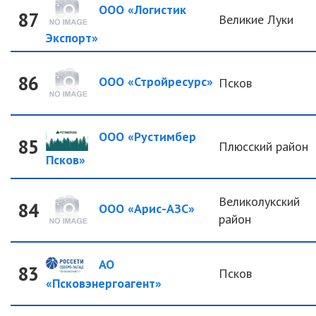
ООО «Логистик
87
Великие Луки
Экспорт»
86
ООО «Стройресурс»
Псков
ООО «Рустимбер
85
Плюсский район
Псков»
Великолукский
84
ООО «Арис-АЗС»
район
АО
83
Псков
«Псковэнергоагент»