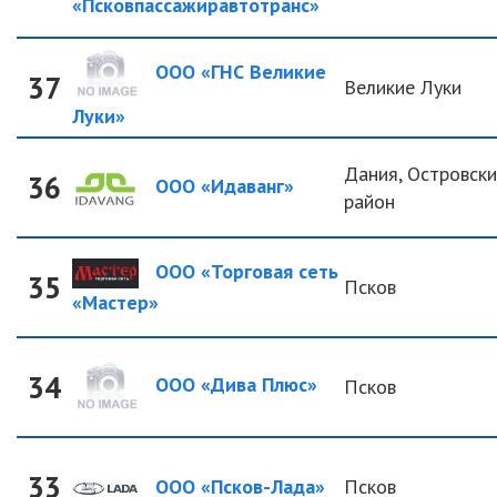
«Псковпассажиравтотранс»
ООО «ГНС Великие
37
Великие Луки
Луки»
Дания, Островск
36
ООО «Идаванг»
район
ООО «Торговая сеть
35
Псков
«Мастер»
34
ООО «Дива Плюс»
Псков
33
ООО «Псков-Лада»
Псков