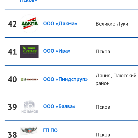
42
ООО «Дакма»
Великие Луки
41
ООО «Ива»
Псков
Дания, Плюсский
40
ООО «Пиндструп»
район
39
ООО «Балва»
Псков
ГП ПО
38
Псков