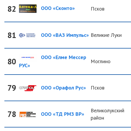
82
ООО «Сконто»
Псков
81
ООО «ВАЗ Импульс»
Великие Луки
ООО «Елме Мессер
80
Моглино
РУС»
79
ООО «Орафол Рус»
Псков
Великолукский
78
ООО «ТД РМЗ ВР»
район