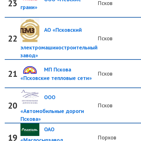
23
Псков
грани»
АО «Псковский
22
Псков
электромашиностроительный
завод»
МП Пскова
21
Псков
«Псковские тепловые сети»
ООО
20
Псков
«Автомобильные дороги
Пскова»
ОАО
19
Порхов
«Маслосырзавод