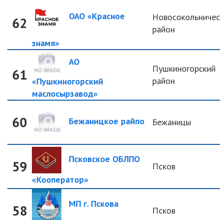
ОАО «Красное
Новосокольничес
62
район
знамя»
АО
Пушкиногорский
61
район
«Пушкиногорский
маслосырзавод»
60
Бежаницкое райпо
Бежаницы
Псковское ОБЛПО
59
Псков
«Кооператор»
МП г. Пскова
58
Псков