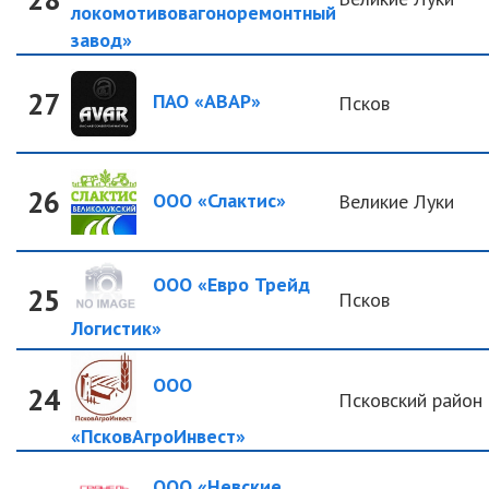
локомотивовагоноремонтный
завод»
27
ПАО «АВАР»
Псков
26
ООО «Слактис»
Великие Луки
ООО «Евро Трейд
25
Псков
Логистик»
ООО
24
Псковский район
«ПсковАгроИнвест»
ООО «Невские