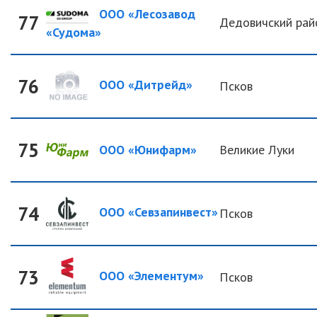
ООО «Лесозавод
77
Дедовичский рай
«Судома»
76
ООО «Дитрейд»
Псков
75
ООО «Юнифарм»
Великие Луки
74
ООО «Севзапинвест»
Псков
73
ООО «Элементум»
Псков