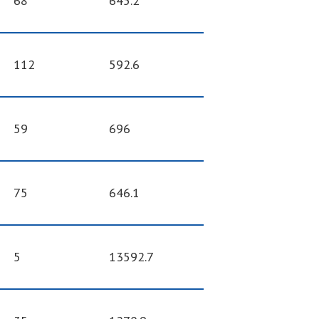
68
645.2
112
592.6
59
696
75
646.1
5
13592.7