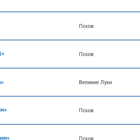
Псков
1»
Псков
м»
Великие Луки
ум»
Псков
им»
Псков