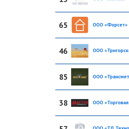
65
ООО «Форсет»
46
ООО «Тригорск
85
ООО «Трансмет-
38
ООО «Торговая 
57
ООО «ТД Техно