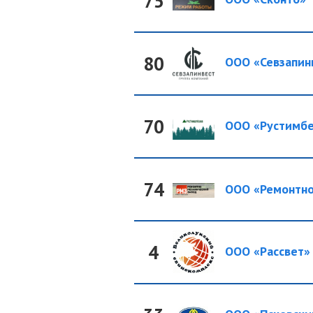
75
80
ООО «Севзапин
70
ООО «Рустимбе
74
ООО «Ремонтно-
4
ООО «Рассвет»