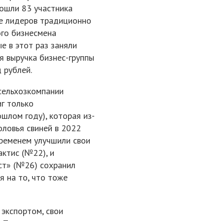
вошли 83 участника
ле лидеров традиционно
ого бизнесмена
е в этот раз заняли
я выручка бизнес-группы
 рублей.
сельхозкомпании
г только
шлом году), которая из-
оловья свиней в 2022
временем улучшили свои
актис (№22), и
ст» (№26) сохранил
я на то, что тоже
 экспортом, свои