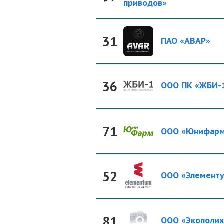
приводов»
31
ПАО «АВАР»
36
ООО ПК «ЖБИ-
71
ООО «Юнифар
52
ООО «Элемент
81
ООО «Экополих