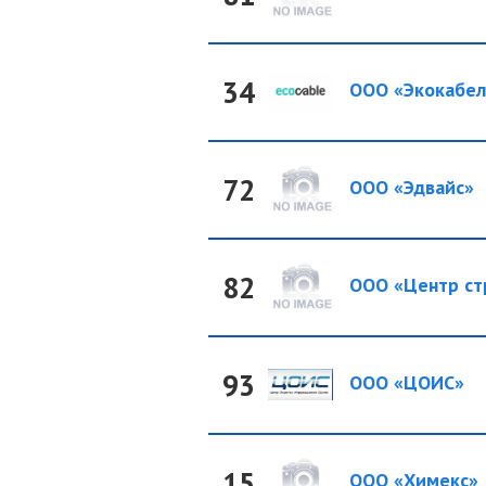
34
ООО «Экокабел
72
ООО «Эдвайс»
82
ООО «Центр стр
93
ООО «ЦОИС»
15
ООО «Химекс»