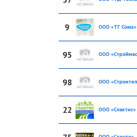
9
ООО «ТГ Союз»
95
ООО «Строймас
98
ООО «Строител
22
ООО «Слактис»
ООО «Сконто»