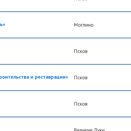
ь»
Моглино
Псков
оительства и реставрации»
Псков
Псков
Великие Луки