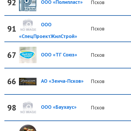
92
ООО «Полипласт»
Псков
ООО
91
Псков
«СпецПроектЖилСтрой»
67
ООО «ТГ Союз»
Псков
66
АО «Зенча-Псков»
Псков
98
ООО «Баухаус»
Псков