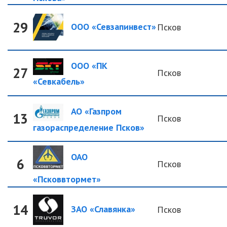
29
ООО «Севзапинвест»
Псков
ООО «ПК
27
Псков
«Севкабель»
АО «Газпром
13
Псков
газораспределение Псков»
ОАО
6
Псков
«Псковвтормет»
14
ЗАО «Славянка»
Псков