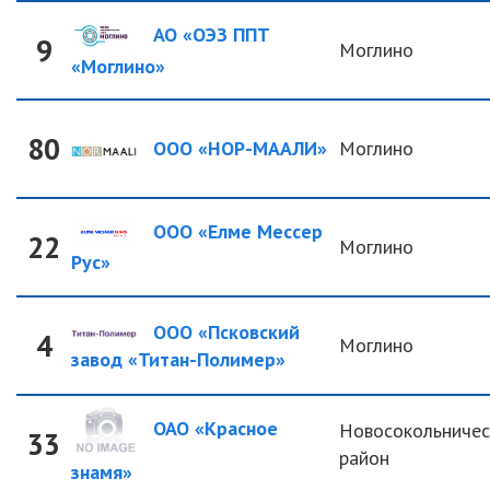
АО «ОЭЗ ППТ
9
Моглино
«Моглино»
80
ООО «НОР-МААЛИ»
Моглино
ООО «Елме Мессер
22
Моглино
Рус»
ООО «Псковский
4
Моглино
завод «Титан-Полимер»
ОАО «Красное
Новосокольничес
33
район
знамя»