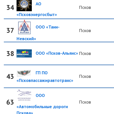
АО
34
Псков
«Псковэнергосбыт»
ООО «Танн-
37
Псков
Невский»
38
ООО «Псков-Альянс»
Псков
ГП ПО
43
Псков
«Псковпассажиравтотранс»
ООО
63
Псков
«Автомобильные дороги
Пскова»