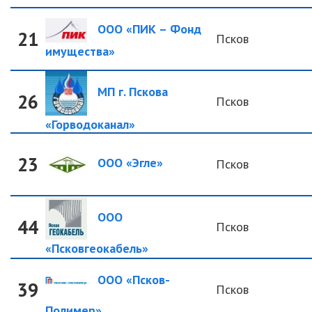
ООО «ПИК – Фонд
21
Псков
имущества»
МП г. Пскова
26
Псков
«Горводоканал»
23
ООО «Эгле»
Псков
ООО
44
Псков
«Псковгеокабель»
ООО «Псков-
39
Псков
Полимер»